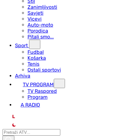
Stil
Zanimljivosti
Savjeti
Vicevi
Auto-moto
Porodica
Pitali smo...
Sport
Fudbal
Košarka
Tenis
Ostali sportovi
Arhiva
TV PROGRAM
ТV Raspored
Program
A RADIO
L