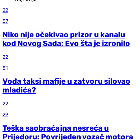
22
57
Niko nije očekivao prizor u kanalu
kod Novog Sada: Evo šta je izronilo
22
51
Vođa taksi mafije u zatvoru silovao
mladića?
22
29
Teška saobraćajna nesreća u
Prijedoru: Povrijeđen vozač motora