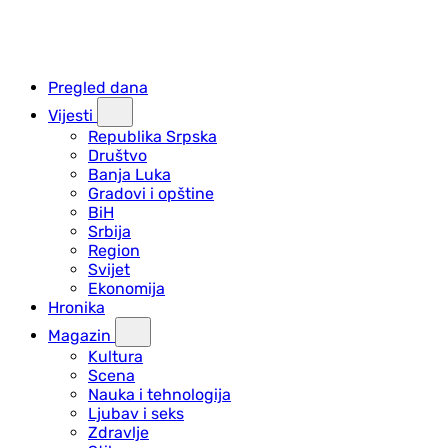
Pregled dana
Vijesti
Republika Srpska
Društvo
Banja Luka
Gradovi i opštine
BiH
Srbija
Region
Svijet
Ekonomija
Hronika
Magazin
Kultura
Scena
Nauka i tehnologija
Ljubav i seks
Zdravlje