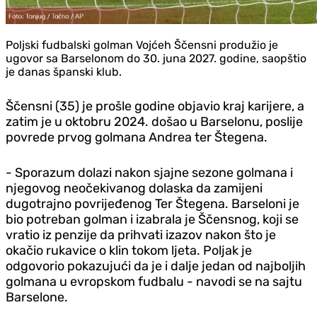
Poljski fudbalski golman Vojćeh Ščensni produžio je
ugovor sa Barselonom do 30. juna 2027. godine, saopštio
je danas španski klub.
Ščensni (35) je prošle godine objavio kraj karijere, a
zatim je u oktobru 2024. došao u Barselonu, poslije
povrede prvog golmana Andrea ter Štegena.
- Sporazum dolazi nakon sjajne sezone golmana i
njegovog neočekivanog dolaska da zamijeni
dugotrajno povrijeđenog Ter Štegena. Barseloni je
bio potreban golman i izabrala je Ščensnog, koji se
vratio iz penzije da prihvati izazov nakon što je
okačio rukavice o klin tokom ljeta. Poljak je
odgovorio pokazujući da je i dalje jedan od najboljih
golmana u evropskom fudbalu - navodi se na sajtu
Barselone.