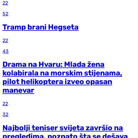
22
52
Tramp brani Hegseta
22
43
Drama na Hvaru: Mlada žena
kolabirala na morskim stijenama,
pilot helikoptera izveo opasan
manevar
22
32
Najbolji teniser svijeta završio na
pregledima, poznato šta se dešava