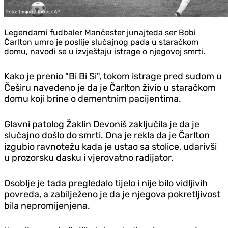
Legendarni fudbaler Mančester junajteda ser Bobi
Čarlton umro je poslije slučajnog pada u staračkom
domu, navodi se u izvještaju istrage o njegovoj smrti.
Kako je prenio "Bi Bi Si", tokom istrage pred sudom u
Češiru navedeno je da je Čarlton živio u staračkom
domu koji brine o dementnim pacijentima.
Glavni patolog Žaklin Devoniš zaključila je da je
slučajno došlo do smrti. Ona je rekla da je Čarlton
izgubio ravnotežu kada je ustao sa stolice, udarivši
u prozorsku dasku i vjerovatno radijator.
Osoblje je tada pregledalo tijelo i nije bilo vidljivih
povreda, a zabilježeno je da je njegova pokretljivost
bila nepromijenjena.