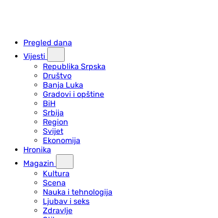
Pregled dana
Vijesti
Republika Srpska
Društvo
Banja Luka
Gradovi i opštine
BiH
Srbija
Region
Svijet
Ekonomija
Hronika
Magazin
Kultura
Scena
Nauka i tehnologija
Ljubav i seks
Zdravlje