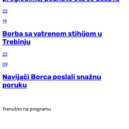
22
19
Borba sa vatrenom stihijom u
Trebinju
22
09
Navijači Borca poslali snažnu
poruku
Trenutno na programu