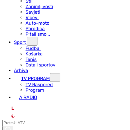
Stil
Zanimljivosti
Savjeti
Vicevi
Auto-moto
Porodica
Pitali smo...
Sport
Fudbal
Košarka
Tenis
Ostali sportovi
Arhiva
TV PROGRAM
ТV Raspored
Program
A RADIO
L