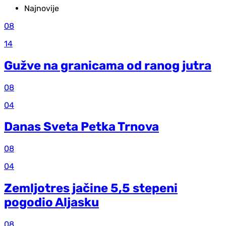
Najnovije
08
14
Gužve na granicama od ranog jutra
08
04
Danas Sveta Petka Trnova
08
04
Zemljotres jačine 5,5 stepeni
pogodio Aljasku
08