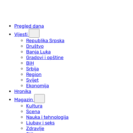
Pregled dana
Vijesti
Republika Srpska
Društvo
Banja Luka
Gradovi i opštine
BiH
Srbija
Region
Svijet
Ekonomija
Hronika
Magazin
Kultura
Scena
Nauka i tehnologija
Ljubav i seks
Zdravlje