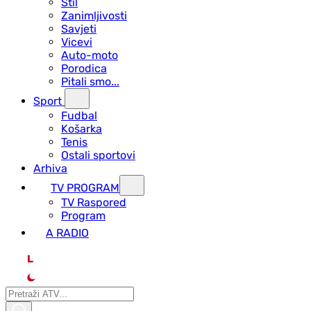
Stil
Zanimljivosti
Savjeti
Vicevi
Auto-moto
Porodica
Pitali smo...
Sport
Fudbal
Košarka
Tenis
Ostali sportovi
Arhiva
TV PROGRAM
ТV Raspored
Program
A RADIO
L