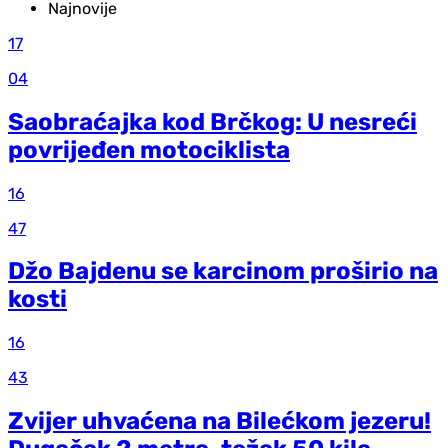
Najnovije
17
04
Saobraćajka kod Brčkog: U nesreći
povrijeđen motociklista
16
47
Džo Bajdenu se karcinom proširio na
kosti
16
43
Zvijer uhvaćena na Bilećkom jezeru!