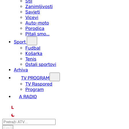
Stil
Zanimljivosti
Savjeti
Vicevi
Auto-moto
Porodica
Pitali smo...
Sport
Fudbal
Košarka
Tenis
Ostali sportovi
Arhiva
TV PROGRAM
ТV Raspored
Program
A RADIO
L