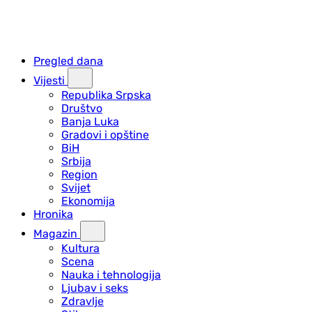
Pregled dana
Vijesti
Republika Srpska
Društvo
Banja Luka
Gradovi i opštine
BiH
Srbija
Region
Svijet
Ekonomija
Hronika
Magazin
Kultura
Scena
Nauka i tehnologija
Ljubav i seks
Zdravlje