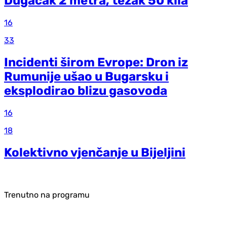
Dugačak 2 metra, težak 50 kila
16
33
Incidenti širom Evrope: Dron iz
Rumunije ušao u Bugarsku i
eksplodirao blizu gasovoda
16
18
Kolektivno vjenčanje u Bijeljini
Trenutno na programu