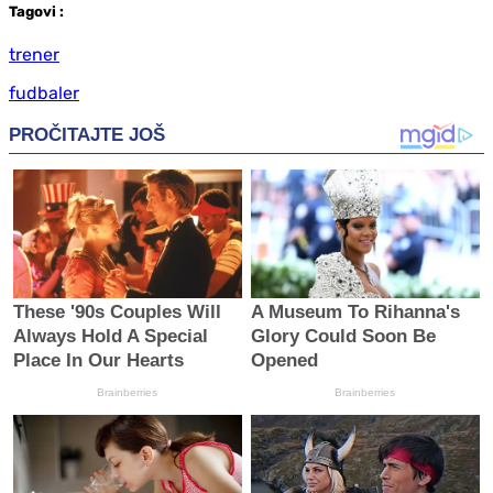
Tag
ovi
:
trener
fudbaler