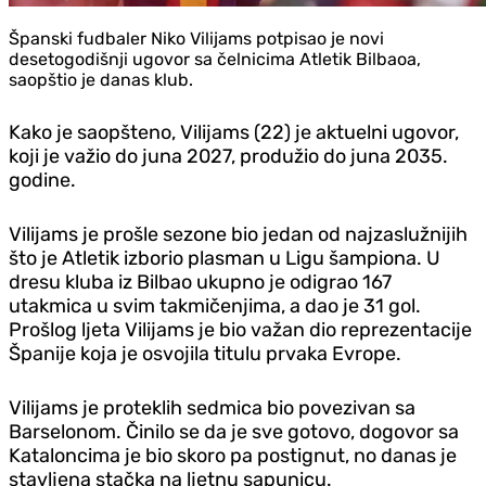
Španski fudbaler Niko Vilijams potpisao je novi
desetogodišnji ugovor sa čelnicima Atletik Bilbaoa,
saopštio je danas klub.
Kako je saopšteno, Vilijams (22) je aktuelni ugovor,
koji je važio do juna 2027, produžio do juna 2035.
godine.
Vilijams je prošle sezone bio jedan od najzaslužnijih
što je Atletik izborio plasman u Ligu šampiona. U
dresu kluba iz Bilbao ukupno je odigrao 167
utakmica u svim takmičenjima, a dao je 31 gol.
Prošlog ljeta Vilijams je bio važan dio reprezentacije
Španije koja je osvojila titulu prvaka Evrope.
Vilijams je proteklih sedmica bio povezivan sa
Barselonom. Činilo se da je sve gotovo, dogovor sa
Kataloncima je bio skoro pa postignut, no danas je
stavljena stačka na ljetnu sapunicu.