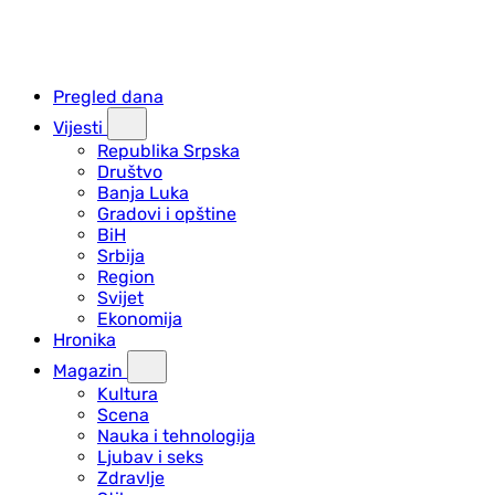
Pregled dana
Vijesti
Republika Srpska
Društvo
Banja Luka
Gradovi i opštine
BiH
Srbija
Region
Svijet
Ekonomija
Hronika
Magazin
Kultura
Scena
Nauka i tehnologija
Ljubav i seks
Zdravlje