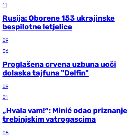
11
Rusija: Oborene 153 ukrajinske
bespilotne letjelice
09
06
Proglašena crvena uzbuna uoči
dolaska tajfuna "Delfin"
09
01
„Hvala vam!“: Minić odao priznanje
trebinjskim vatrogascima
08