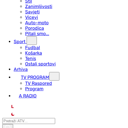
Stil
Zanimljivosti
Savjeti
Vicevi
Auto-moto
Porodica
Pitali smo...
Sport
Fudbal
Košarka
Tenis
Ostali sportovi
Arhiva
TV PROGRAM
ТV Raspored
Program
A RADIO
L