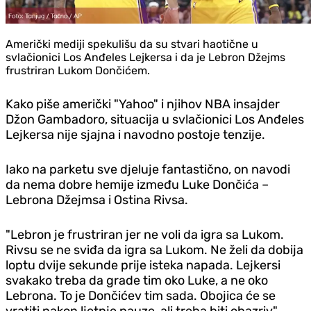
Američki mediji spekulišu da su stvari haotične u
svlačionici Los Anđeles Lejkersa i da je Lebron Džejms
frustriran Lukom Dončićem.
Kako piše američki "Yahoo" i njihov NBA insajder
Džon Gambadoro, situacija u svlačionici Los Anđeles
Lejkersa nije sjajna i navodno postoje tenzije.
Iako na parketu sve djeluje fantastično, on navodi
da nema dobre hemije između Luke Dončića –
Lebrona Džejmsa i Ostina Rivsa.
"Lebron je frustriran jer ne voli da igra sa Lukom.
Rivsu se ne sviđa da igra sa Lukom. Ne želi da dobija
loptu dvije sekunde prije isteka napada. Lejkersi
svakako treba da grade tim oko Luke, a ne oko
Lebrona. To je Dončićev tim sada. Obojica će se
vratiti nakon ljetnje pauze, ali treba biti obazriv",