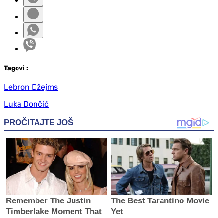
Tag
ovi
:
Lebron Džejms
Luka Dončić