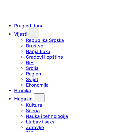
Pregled dana
Vijesti
Republika Srpska
Društvo
Banja Luka
Gradovi i opštine
BiH
Srbija
Region
Svijet
Ekonomija
Hronika
Magazin
Kultura
Scena
Nauka i tehnologija
Ljubav i seks
Zdravlje