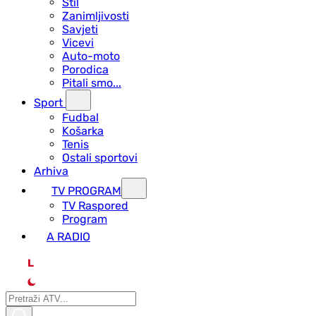
Stil
Zanimljivosti
Savjeti
Vicevi
Auto-moto
Porodica
Pitali smo...
Sport
Fudbal
Košarka
Tenis
Ostali sportovi
Arhiva
TV PROGRAM
ТV Raspored
Program
A RADIO
L