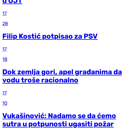
u OJT
17
28
Filip Kostić potpisao za PSV
17
18
Dok zemlja gori, apel građanima da
vodu troše racionalno
17
10
Vukašinović: Nadamo se da ćemo
sutra u potpunosti ugasiti požar