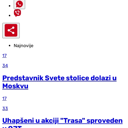
Najnovije
17
34
Predstavnik Svete stolice dolazi u
Moskvu
17
33
Uhapšeni u akciji "Trasa" sproveden