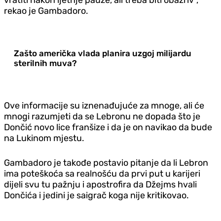
rekao je Gambadoro.
Zašto američka vlada planira uzgoj milijardu
sterilnih muva?
Ove informacije su iznenađujuće za mnoge, ali će
mnogi razumjeti da se Lebronu ne dopada što je
Dončić novo lice franšize i da je on navikao da bude
na Lukinom mjestu.
Gambadoro je takođe postavio pitanje da li Lebron
ima poteškoća sa realnošću da prvi put u karijeri
dijeli svu tu pažnju i apostrofira da Džejms hvali
Dončića i jedini je saigrač koga nije kritikovao.