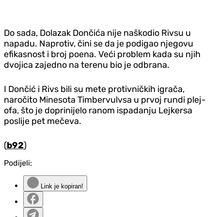
Do sada, Dolazak Dončića nije naškodio Rivsu u
napadu. Naprotiv, čini se da je podigao njegovu
efikasnost i broj poena. Veći problem kada su njih
dvojica zajedno na terenu bio je odbrana.
I Dončić i Rivs bili su mete protivničkih igrača,
naročito Minesota Timbervulvsa u prvoj rundi plej-
ofa, što je doprinijelo ranom ispadanju Lejkersa
poslije pet mečeva.
(
b92
)
Podijeli:
Link je kopiran!