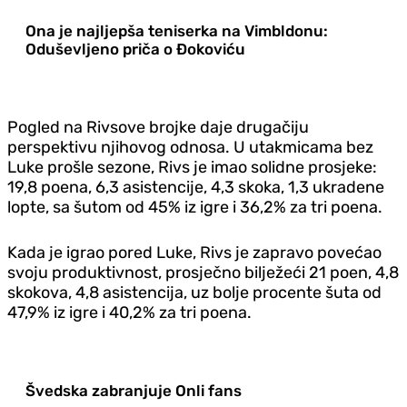
Ona je najljepša teniserka na Vimbldonu:
Oduševljeno priča o Đokoviću
Pogled na Rivsove brojke daje drugačiju
perspektivu njihovog odnosa. U utakmicama bez
Luke prošle sezone, Rivs je imao solidne prosjeke:
19,8 poena, 6,3 asistencije, 4,3 skoka, 1,3 ukradene
lopte, sa šutom od 45% iz igre i 36,2% za tri poena.
Kada je igrao pored Luke, Rivs je zapravo povećao
svoju produktivnost, prosječno bilježeći 21 poen, 4,8
skokova, 4,8 asistencija, uz bolje procente šuta od
47,9% iz igre i 40,2% za tri poena.
Švedska zabranjuje Onli fans