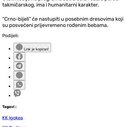
takmičarskog, ima i humanitarni karakter.
“Crno-bijeli” će nastupiti u posebnim dresovima koji
su posvećeni prijevremeno rođenim bebama.
Podijeli:
Link je kopiran!
Tag
ovi
:
KK Igokea