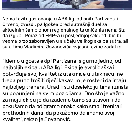
Nema težih gostovanja u ABA ligi od onih Partizanu i
Crvenoj zvezdi, pa Igokea pred sutrašnji duel sa
aktuelnim šampionom regionalnog takmičenja nema šta
da izgubi. Poraz od FMP-a u posljednjoj sekundi bio bi
veoma brzo zaboravljen u slučaju velikog skalpa sutra, ali
su u timu Vladimira Jovanovića svjesni težine zadatka.
“Idemo u goste ekipi Partizana, sigurno jednoj od
najboljih ekipa u ABA ligi. Ekipa je evroligaška i
potvrđuje svoj kvalitet iz utakmice u utakmicu, ne
treba puno trošiti riječi kakav im je roster i da imaju
najboljeg trenera. Uradili su doselekciju tima i zaista
su popunjeni na svim pozicijama. Ono što je važno
za moju ekipu je da izađemo tamo sa stavom i da
pokušamo da odigramo onako kako smo i trenirali
prethodnih dana, da pokažemo da imamo svoj
kvalitet", rekao je Jovanović.