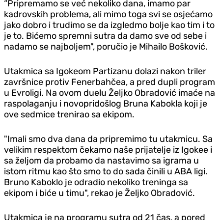
“Pripremamo se već nekoliko dana, imamo par
kadrovskih problema, ali mimo toga svi se osjećamo
jako dobro i trudimo se da izgledmo bolje kao tim i to
je to. Bićemo spremni sutra da damo sve od sebe i
nadamo se najboljem", poručio je Mihailo Bošković.
Utakmica sa Igokeom Partizanu dolazi nakon triler
završnice protiv Fenerbahčea, a pred dupli program
u Evroligi. Na ovom duelu Željko Obradović imaće na
raspolaganju i novopridošlog Bruna Kabokla koji je
ove sedmice trenirao sa ekipom.
"Imali smo dva dana da pripremimo tu utakmicu. Sa
velikim respektom čekamo naše prijatelje iz Igokee i
sa željom da probamo da nastavimo sa igrama u
istom ritmu kao što smo to do sada činili u ABA ligi.
Bruno Kaboklo je odradio nekoliko treninga sa
ekipom i biće u timu", rekao je Željko Obradović.
Utakmica je na programu sutra od 21 čas, a pored