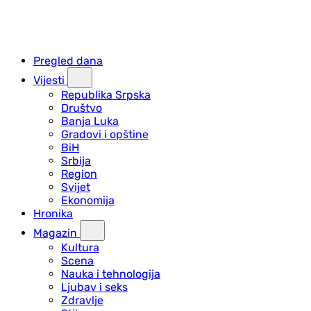
Pregled dana
Vijesti
Republika Srpska
Društvo
Banja Luka
Gradovi i opštine
BiH
Srbija
Region
Svijet
Ekonomija
Hronika
Magazin
Kultura
Scena
Nauka i tehnologija
Ljubav i seks
Zdravlje