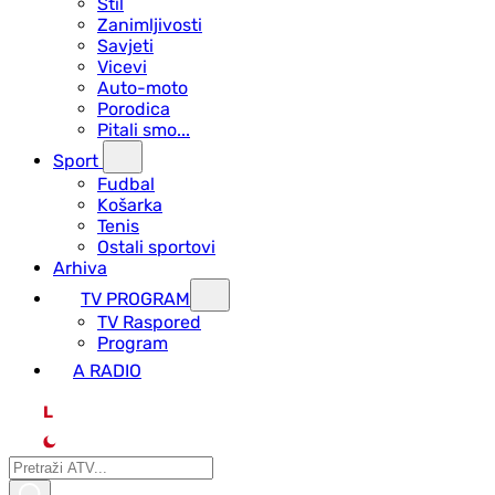
Stil
Zanimljivosti
Savjeti
Vicevi
Auto-moto
Porodica
Pitali smo...
Sport
Fudbal
Košarka
Tenis
Ostali sportovi
Arhiva
TV PROGRAM
ТV Raspored
Program
A RADIO
L