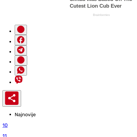
Najnovije
10
11