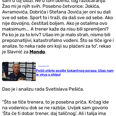
sam u toj ulozi. Ne u tom obimu, tog razočaranja.
Žao mi je njih svih. Posebno četvorice: Jokića,
Avramovića, Dobrića i Stefana Jovića jer oni su dali
sve od sebe. Sport to i traži, da daš sve od sebe. Ako
nije dovoljno, čestitaš boljem. Ako je ostalima ovo
maksimum... A trener kaže da nisu bili spremljeni?
Pa ko je za to kriv? Ušao im je malo strah, nismo bili
prepoznatljivi, katastrofalno vođeni. Što se tiče igre i
analize, to neka rade oni koji su plaćeni za to", rekao
je Slavnić za
Mondo
.
Košarka
Pešić otkrio poslije šokantnog poraza: Ušao nam
je virus u ekipu!
Dao je i analizu rada Svetislava Pešića.
"Što se tiče trenera, to je posebna priča. Krčag ide
na vodenicu dok se ne razbije. Uvijek sam govorio
'Šta će ti dobar trener, daj taličnog'. Ali i talija ima