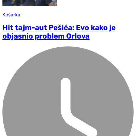
Košarka
Hit tajm-aut Pešića: Evo kako je
objasnio problem Orlova