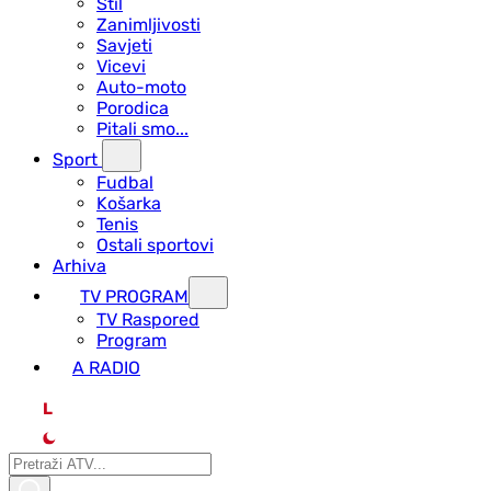
Stil
Zanimljivosti
Savjeti
Vicevi
Auto-moto
Porodica
Pitali smo...
Sport
Fudbal
Košarka
Tenis
Ostali sportovi
Arhiva
TV PROGRAM
ТV Raspored
Program
A RADIO
L