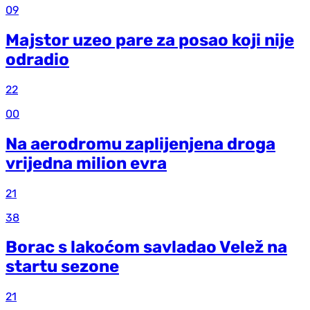
09
Majstor uzeo pare za posao koji nije
odradio
22
00
Na aerodromu zaplijenjena droga
vrijedna milion evra
21
38
Borac s lakoćom savladao Velež na
startu sezone
21