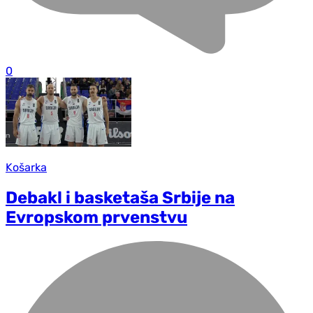
0
Košarka
Debakl i basketaša Srbije na
Evropskom prvenstvu