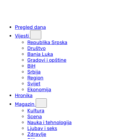
Pregled dana
Vijesti
Republika Srpska
Društvo
Banja Luka
Gradovi i opštine
BiH
Srbija
Region
Svijet
Ekonomija
Hronika
Magazin
Kultura
Scena
Nauka i tehnologija
Ljubav i seks
Zdravlje