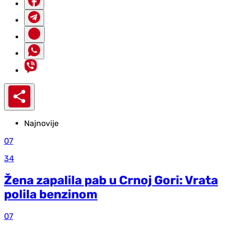
Najnovije
07
34
Žena zapalila pab u Crnoj Gori: Vrata
polila benzinom
07