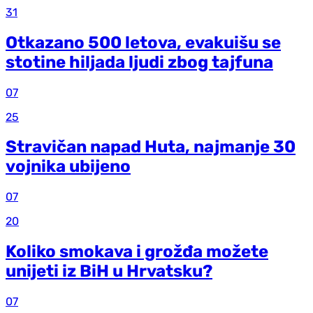
31
Otkazano 500 letova, evakuišu se
stotine hiljada ljudi zbog tajfuna
07
25
Stravičan napad Huta, najmanje 30
vojnika ubijeno
07
20
Koliko smokava i grožđa možete
unijeti iz BiH u Hrvatsku?
07