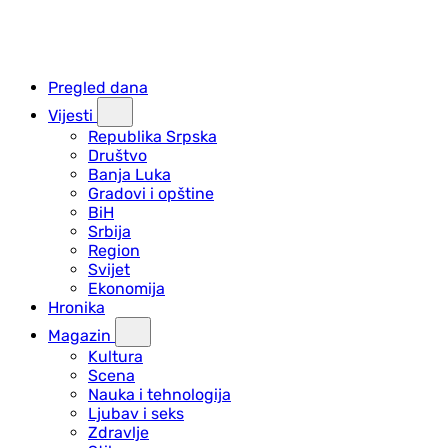
Pregled dana
Vijesti
Republika Srpska
Društvo
Banja Luka
Gradovi i opštine
BiH
Srbija
Region
Svijet
Ekonomija
Hronika
Magazin
Kultura
Scena
Nauka i tehnologija
Ljubav i seks
Zdravlje