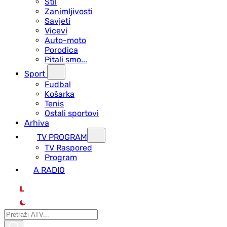
Stil
Zanimljivosti
Savjeti
Vicevi
Auto-moto
Porodica
Pitali smo...
Sport
Fudbal
Košarka
Tenis
Ostali sportovi
Arhiva
TV PROGRAM
ТV Raspored
Program
A RADIO
L