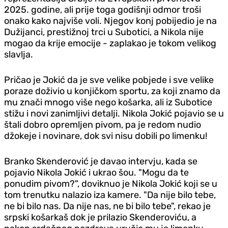
2025. godine, ali prije toga godišnji odmor troši
onako kako najviše voli. Njegov konj pobijedio je na
Dužijanci, prestižnoj trci u Subotici, a Nikola nije
mogao da krije emocije - zaplakao je tokom velikog
slavlja.
Pričao je Jokić da je sve velike pobjede i sve velike
poraze doživio u konjičkom sportu, za koji znamo da
mu znači mnogo više nego košarka, ali iz Subotice
stižu i novi zanimljivi detalji. Nikola Jokić pojavio se u
štali dobro opremljen pivom, pa je redom nudio
džokeje i novinare, dok svi nisu dobili po limenku!
Branko Skenderović je davao intervju, kada se
pojavio Nikola Jokić i ukrao šou. "Mogu da te
ponudim pivom?", doviknuo je Nikola Jokić koji se u
tom trenutku nalazio iza kamere. "Da nije bilo tebe,
ne bi bilo nas. Da nije nas, ne bi bilo tebe", rekao je
srpski košarkaš dok je prilazio Skenderoviću, a