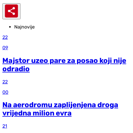
Najnovije
22
09
Majstor uzeo pare za posao koji nije
odradio
22
00
Na aerodromu zaplijenjena droga
vrijedna milion evra
21