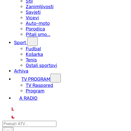
Stil
Zanimljivosti
Savjeti
Vicevi
Auto-moto
Porodica
Pitali smo...
Sport
Fudbal
Košarka
Tenis
Ostali sportovi
Arhiva
TV PROGRAM
ТV Raspored
Program
A RADIO
L