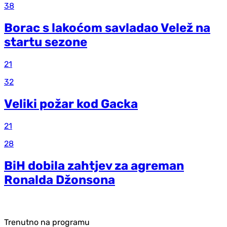
38
Borac s lakoćom savladao Velež na
startu sezone
21
32
Veliki požar kod Gacka
21
28
BiH dobila zahtjev za agreman
Ronalda Džonsona
Trenutno na programu