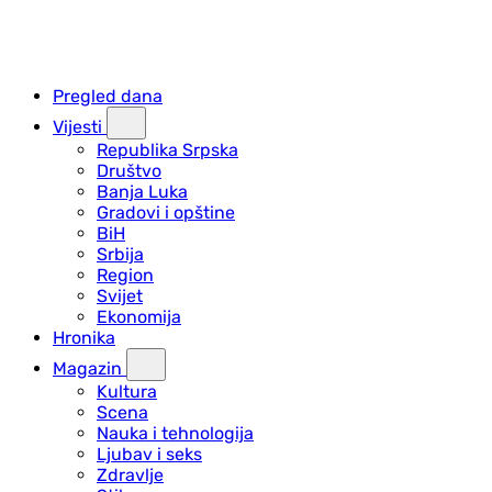
Pregled dana
Vijesti
Republika Srpska
Društvo
Banja Luka
Gradovi i opštine
BiH
Srbija
Region
Svijet
Ekonomija
Hronika
Magazin
Kultura
Scena
Nauka i tehnologija
Ljubav i seks
Zdravlje