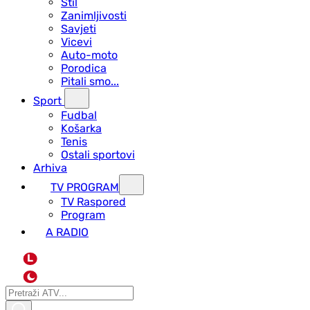
Stil
Zanimljivosti
Savjeti
Vicevi
Auto-moto
Porodica
Pitali smo...
Sport
Fudbal
Košarka
Tenis
Ostali sportovi
Arhiva
TV PROGRAM
ТV Raspored
Program
A RADIO
L