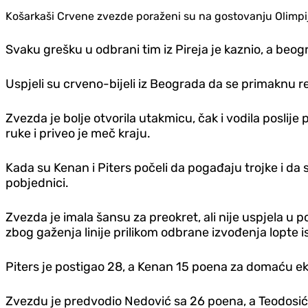
Košarkaši Crvene zvezde poraženi su na gostovanju Olimpij
Svaku grešku u odbrani tim iz Pireja je kaznio, a beog
Uspjeli su crveno-bijeli iz Beograda da se primaknu re
Zvezda je bolje otvorila utakmicu, čak i vodila poslije
ruke i priveo je meč kraju.
Kada su Kenan i Piters počeli da pogađaju trojke i da s
pobjednici.
Zvezda je imala šansu za preokret, ali nije uspjela u p
zbog gaženja linije prilikom odbrane izvođenja lopte 
Piters je postigao 28, a Kenan 15 poena za domaću ek
Zvezdu je predvodio Nedović sa 26 poena, a Teodosić