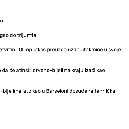
ju.
igao do trijumfa.
 četvrtini, Olimpijakos preuzeo uzde utakmice u svoje
da će atinski crveno-bijeli na kraju izaći kao
eno-bijelima isto kao u Barseloni dosuđena tehnička