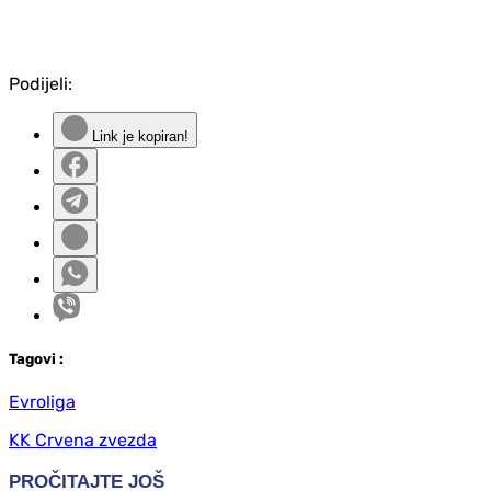
Podijeli:
Link je kopiran!
Tag
ovi
:
Evroliga
KK Crvena zvezda