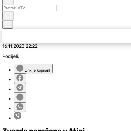
16.11.2023
22:22
Podijeli:
Link je kopiran!
Zvezda poražena u Atini