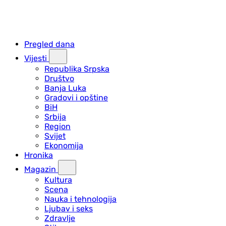
Pregled dana
Vijesti
Republika Srpska
Društvo
Banja Luka
Gradovi i opštine
BiH
Srbija
Region
Svijet
Ekonomija
Hronika
Magazin
Kultura
Scena
Nauka i tehnologija
Ljubav i seks
Zdravlje