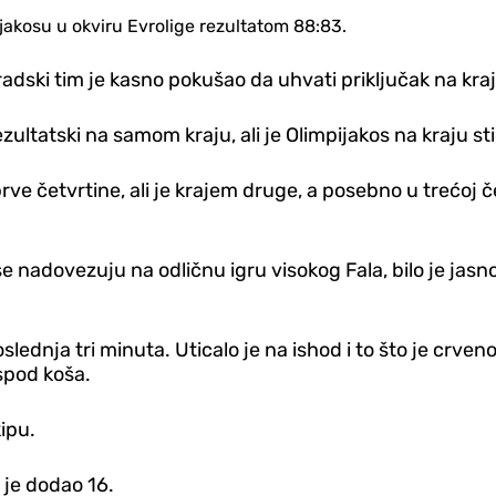
akosu u okviru Evrolige rezultatom 88:83.
radski tim je kasno pokušao da uhvati priključak na kra
zultatski na samom kraju, ali je Olimpijakos na kraju st
 prve četvrtine, ali je krajem druge, a posebno u trećoj
e nadovezuju na odličnu igru visokog Fala, bilo je jasno 
oslednja tri minuta. Uticalo je na ishod i to što je crv
ispod koša.
ipu.
 je dodao 16.