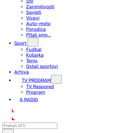
Stil
Zanimljivosti
Savjeti
Vicevi
Auto-moto
Porodica
Pitali smo...
Sport
Fudbal
Košarka
Tenis
Ostali sportovi
Arhiva
TV PROGRAM
ТV Raspored
Program
A RADIO
L