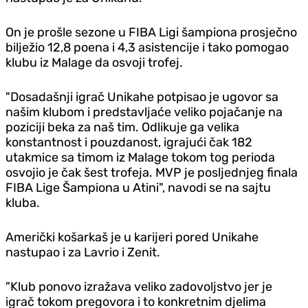
On je prošle sezone u FIBA Ligi šampiona prosječno
bilježio 12,8 poena i 4,3 asistencije i tako pomogao
klubu iz Malage da osvoji trofej.
"Dosadašnji igrač Unikahe potpisao je ugovor sa
našim klubom i predstavljaće veliko pojačanje na
poziciji beka za naš tim. Odlikuje ga velika
konstantnost i pouzdanost, igrajući čak 182
utakmice sa timom iz Malage tokom tog perioda
osvojio je čak šest trofeja. MVP je posljednjeg finala
FIBA Lige Šampiona u Atini", navodi se na sajtu
kluba.
Američki košarkaš je u karijeri pored Unikahe
nastupao i za Lavrio i Zenit.
"Klub ponovo izražava veliko zadovoljstvo jer je
igrač tokom pregovora i to konkretnim djelima