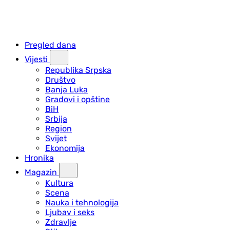
Pregled dana
Vijesti
Republika Srpska
Društvo
Banja Luka
Gradovi i opštine
BiH
Srbija
Region
Svijet
Ekonomija
Hronika
Magazin
Kultura
Scena
Nauka i tehnologija
Ljubav i seks
Zdravlje