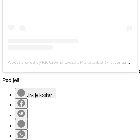
A post shared by KK Crvena zvezda Meridianbet (@crvenazvezdakk)
Podijeli:
Link je kopiran!