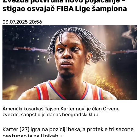
stigao osvajač FIBA Lige šampiona
03.07.2025
20:56
Američki košarkaš Tajson Karter novi je član Crvene
zvezde, saopštio je danas beogradski klub.
Karter (27) igra na poziciji beka, a protekle tri sezone
nastupao je za Unikahu.