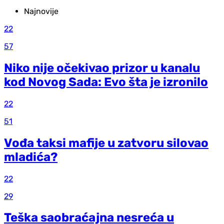
Najnovije
22
57
Niko nije očekivao prizor u kanalu
kod Novog Sada: Evo šta je izronilo
22
51
Vođa taksi mafije u zatvoru silovao
mladića?
22
29
Teška saobraćajna nesreća u