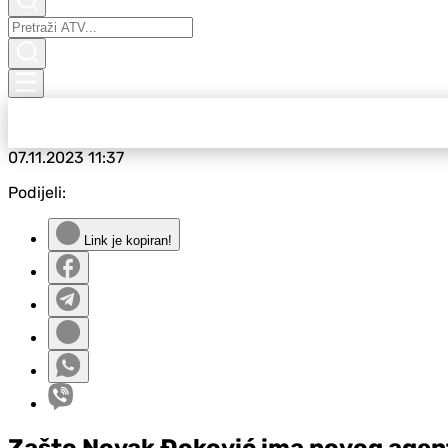
07.11.2023
11:37
Podijeli:
Link je kopiran!
Zašto Novak Đoković ima novog agenta