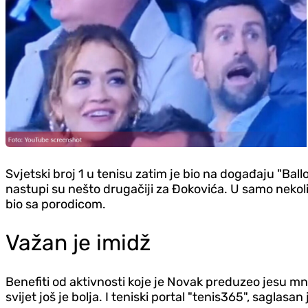
Svjetski broj 1 u tenisu zatim je bio na događaju "Bal
nastupi su nešto drugačiji za Đokovića. U samo nekol
bio sa porodicom.
Važan je imidž
Benefiti od aktivnosti koje je Novak preduzeo jesu mno
svijet još je bolja. I teniski portal "tenis365", sagla