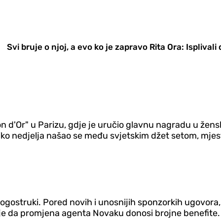
Svi bruje o njoj, a evo ko je zapravo Rita Ora: Isplival
lon d'Or" u Parizu, gdje je uručio glavnu nagradu u žen
iko nedjelja našao se među svjetskim džet setom, mjest
gostruki. Pored novih i unosnijih sponzorkih ugovora, s
san je da promjena agenta Novaku donosi brojne benefite.