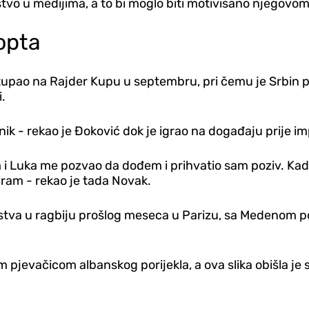
stvo u medijima, a to bi moglo biti motivisano njegov
lopta
tupao na Rajder Kupu u septembru, pri čemu je Srbin 
.
nik - rekao je Đoković dok je igrao na događaju prije 
 i Luka me pozvao da dođem i prihvatio sam poziv. Kada
 igram - rekao je tada Novak.
stva u ragbiju prošlog meseca u Parizu, sa Medenom po
 pjevačicom albanskog porijekla, a ova slika obišla je s