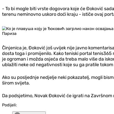
- To bi mogle biti vrste dogovora koje će Đoković sa
terenu neminovno uskoro doći kraju - ističe ovaj porta
Činjenica je, Đoković još uvijek nije javno komenta
dosta toga i promijenilo. Kako teniski portal tenis365
je ogroman i možda osjeća da treba malo više da isko
ublažiti neke od negativnosti koje su ga pratile tokom 
Ako su posljednje nedjelje neki pokazatelj, mogli bis
širom svijeta.
Da podsjetimo, Novak Đoković će igrati na Završnom m
Podijeli: