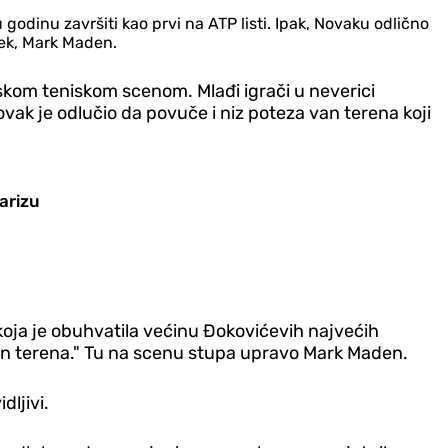
 godinu završiti kao prvi na ATP listi. Ipak, Novaku odlično
vjek, Mark Maden.
skom teniskom scenom. Mlađi igrači u neverici
vak je odlučio da povuče i niz poteza van terena koji
arizu
ja je obuhvatila većinu Đokovićevih najvećih
van terena." Tu na scenu stupa upravo Mark Maden.
dljivi.