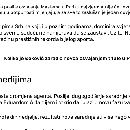
a poslije osvajanja Mastersa u Parizu najvjerovatnije će i ovu
jemu u potpunosti mijenjaju, a za sve to zaslušan je jedan čo
upima Srbina koji, i u poznim godinama, dominira svjet
po svemu sudeći, ne namjerava da se zaustavi, Uz to, No
ćinu prestižnih rekorda bijelog sporta.
Koliko je Đoković zaradio novca osvajanjem titule u P
medijima
te promjena agenta. Poslije dugogodišnje saradnje ko
sa Eduardom Artaldijem i otkrio da "ulazi u novu fazu 
teklih nedjelja, rezultati nove saradnje su više nego vi