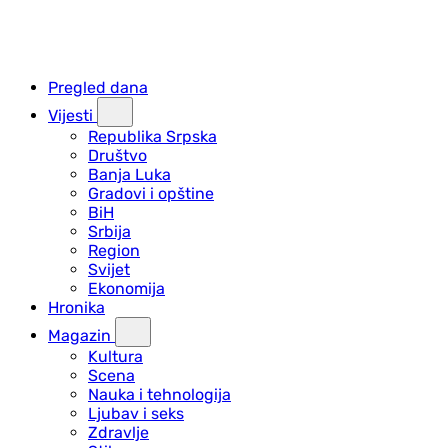
Pregled dana
Vijesti
Republika Srpska
Društvo
Banja Luka
Gradovi i opštine
BiH
Srbija
Region
Svijet
Ekonomija
Hronika
Magazin
Kultura
Scena
Nauka i tehnologija
Ljubav i seks
Zdravlje