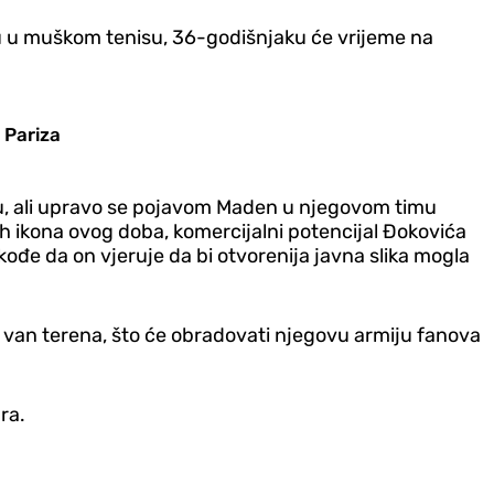
ju u muškom tenisu, 36-godišnjaku će vrijeme na
 Pariza
mu, ali upravo se pojavom Maden u njegovom timu
kih ikona ovog doba, komercijalni potencijal Đokovića
ođe da on vjeruje da bi otvorenija javna slika mogla
a van terena, što će obradovati njegovu armiju fanova
ra.