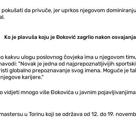
da pokušati da privuče, jer uprkos njegovom dominiran
l.
Ko je plavuša koju je Đoković zagrlio nakon osvajanja
risao kakvu ulogu poslovnog čovjeka ima u njegovom ti
 navodi: "Novak je jedna od najprepoznatljivijih sports
risti globalno prepoznavanje svog imena. Moguće je tak
njegove karijere."
mo vidjeti mnogo više Đokovića u javnim pojavljivanjim
astersu u Torinu koji se održava od 12. do 19. novemb