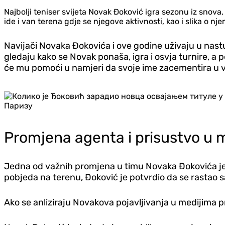
Najbolji teniser svijeta Novak Đoković igra sezonu iz snova, 
ide i van terena gdje se njegove aktivnosti, kao i slika o n
Navijači Novaka Đokovića i ove godine uživaju u nast
gledaju kako se Novak ponaša, igra i osvja turnire, a 
će mu pomoći u namjeri da svoje ime zacementira u ve
Promjena agenta i prisustvo u 
Jedna od važnih promjena u timu Novaka Đokovića jes
pobjeda na terenu, Đoković je potvrdio da se rastao 
Ako se anliziraju Novakova pojavljivanja u medijima pro