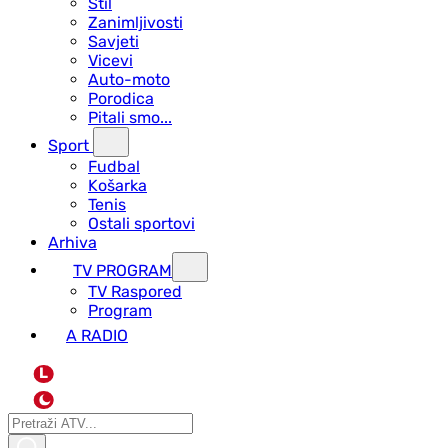
Stil
Zanimljivosti
Savjeti
Vicevi
Auto-moto
Porodica
Pitali smo...
Sport
Fudbal
Košarka
Tenis
Ostali sportovi
Arhiva
TV PROGRAM
ТV Raspored
Program
A RADIO
L