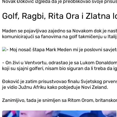
Novak Đoković izgleda da je preoblikovao svoje prisu
Golf, Ragbi, Rita Ora i Zlatna 
Maden se pojavljivao zajedno sa Novakom dok je nas
komunicirajući sa fanovima na golf takmičenju u Italiji
- Moj nosač štapa Mark Meden mi je poslovni savjet
- On živi u Ventvortu, odrastao je sa Lukom Donaldom
koji su sjajni golferi, nisam bio siguran da li treba da
Đoković je zatim prisustvovao finalu Svjetskog prven
je vidio Južnu Afriku kako pobjeđuje Novi Zeland.
Zanimljivo, tada je snimljen sa Ritom Orom, britanskom