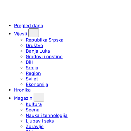
Pregled dana
Vijesti
Republika Srpska
Društvo
Banja Luka
Gradovi i opštine
BiH
Srbija
Region
Svijet
Ekonomija
Hronika
Magazin
Kultura
Scena
Nauka i tehnologija
Ljubav i seks
Zdravlje