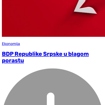
Ekonomija
BDP Republike Srpske u blagom
porastu