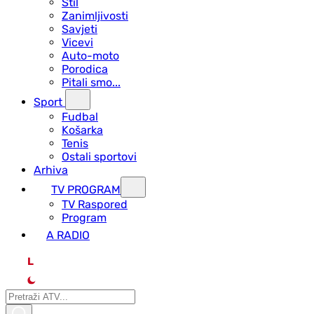
Stil
Zanimljivosti
Savjeti
Vicevi
Auto-moto
Porodica
Pitali smo...
Sport
Fudbal
Košarka
Tenis
Ostali sportovi
Arhiva
TV PROGRAM
ТV Raspored
Program
A RADIO
L