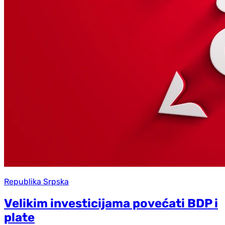
Republika Srpska
Velikim investicijama povećati BDP i
plate