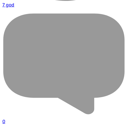
7 god
0