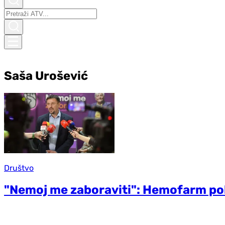
Saša Urošević
Društvo
"Nemoj me zaboraviti": Hemofarm p