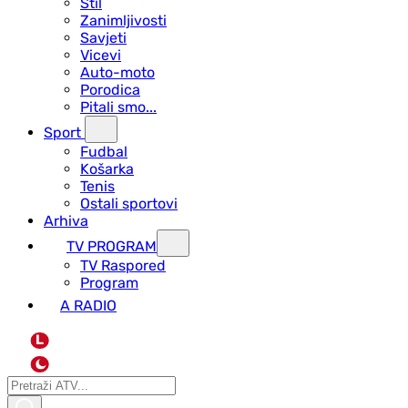
Stil
Zanimljivosti
Savjeti
Vicevi
Auto-moto
Porodica
Pitali smo...
Sport
Fudbal
Košarka
Tenis
Ostali sportovi
Arhiva
TV PROGRAM
ТV Raspored
Program
A RADIO
L