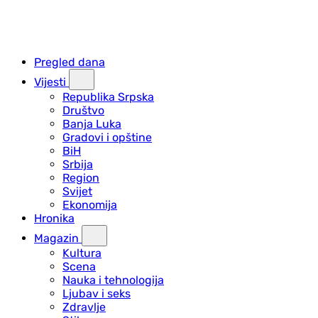
Pregled dana
Vijesti
Republika Srpska
Društvo
Banja Luka
Gradovi i opštine
BiH
Srbija
Region
Svijet
Ekonomija
Hronika
Magazin
Kultura
Scena
Nauka i tehnologija
Ljubav i seks
Zdravlje