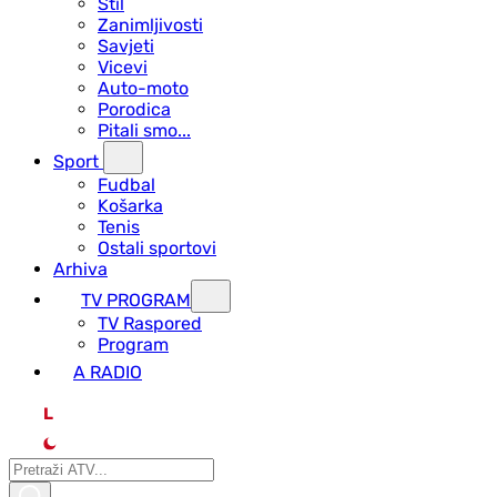
Stil
Zanimljivosti
Savjeti
Vicevi
Auto-moto
Porodica
Pitali smo...
Sport
Fudbal
Košarka
Tenis
Ostali sportovi
Arhiva
TV PROGRAM
ТV Raspored
Program
A RADIO
L