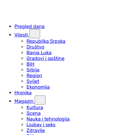
Pregled dana
Vijesti
Republika Srpska
Društvo
Banja Luka
Gradovi i opštine
BiH
Srbija
Region
Svijet
Ekonomija
Hronika
Magazin
Kultura
Scena
Nauka i tehnologija
Ljubav i seks
Zdravlje