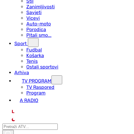
Stil
Zanimljivosti
Savjeti
Vicevi
Auto-moto
Porodica
Pitali smo...
Sport
Fudbal
Košarka
Tenis
Ostali sportovi
Arhiva
TV PROGRAM
ТV Raspored
Program
A RADIO
L