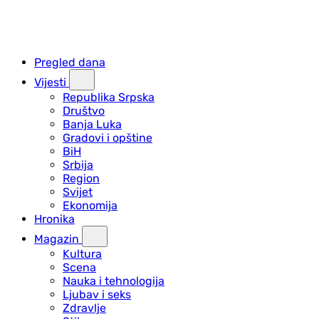
Pregled dana
Vijesti
Republika Srpska
Društvo
Banja Luka
Gradovi i opštine
BiH
Srbija
Region
Svijet
Ekonomija
Hronika
Magazin
Kultura
Scena
Nauka i tehnologija
Ljubav i seks
Zdravlje