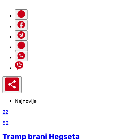
Najnovije
22
52
Tramp brani Hegseta