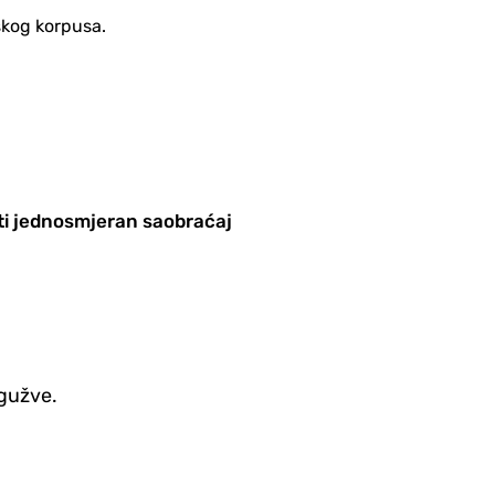
škog korpusa.
iti jednosmjeran saobraćaj
gužve.