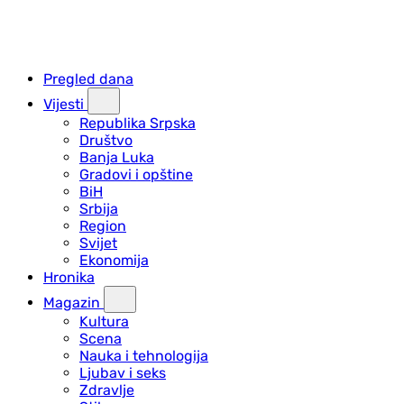
Pregled dana
Vijesti
Republika Srpska
Društvo
Banja Luka
Gradovi i opštine
BiH
Srbija
Region
Svijet
Ekonomija
Hronika
Magazin
Kultura
Scena
Nauka i tehnologija
Ljubav i seks
Zdravlje