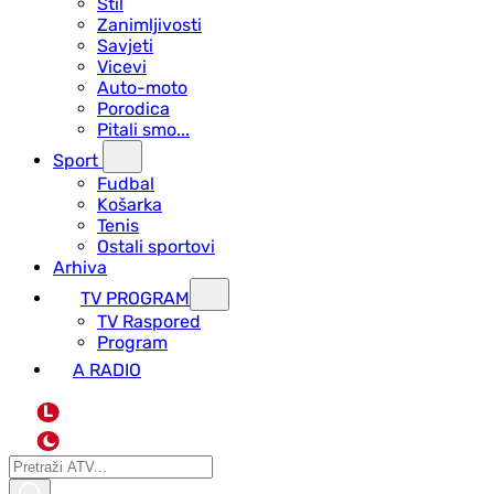
Stil
Zanimljivosti
Savjeti
Vicevi
Auto-moto
Porodica
Pitali smo...
Sport
Fudbal
Košarka
Tenis
Ostali sportovi
Arhiva
TV PROGRAM
ТV Raspored
Program
A RADIO
L