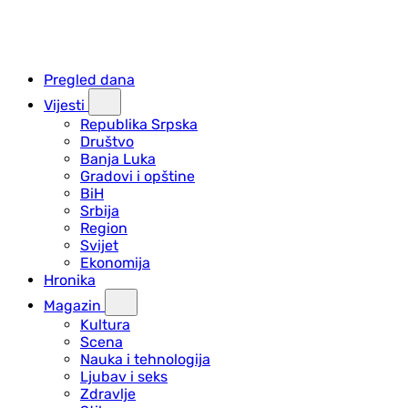
Pregled dana
Vijesti
Republika Srpska
Društvo
Banja Luka
Gradovi i opštine
BiH
Srbija
Region
Svijet
Ekonomija
Hronika
Magazin
Kultura
Scena
Nauka i tehnologija
Ljubav i seks
Zdravlje