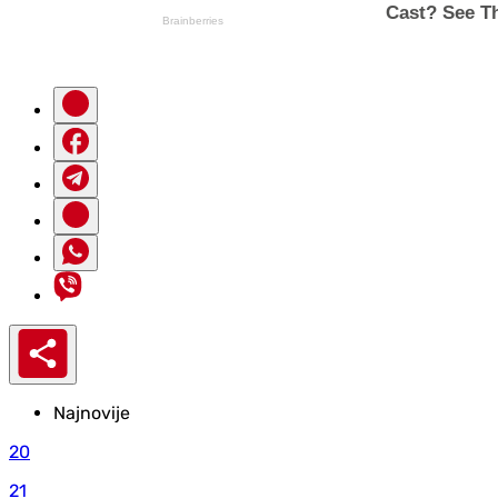
Najnovije
20
21