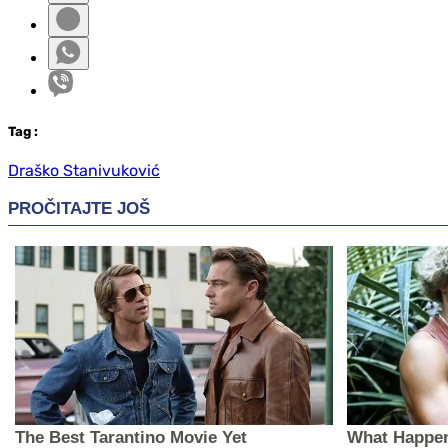
Tag
:
Draško Stanivuković