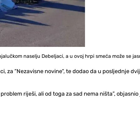
njalučkom naselju Debeljaci, a u ovoj hrpi smeća može se ja
ci, za “Nezavisne novine“, te dodao da u posljednje dv
roblem riješi, ali od toga za sad nema ništa”, objasnio 