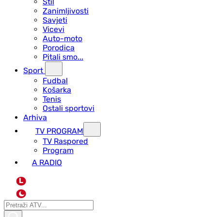
Stil
Zanimljivosti
Savjeti
Vicevi
Auto-moto
Porodica
Pitali smo...
Sport
Fudbal
Košarka
Tenis
Ostali sportovi
Arhiva
TV PROGRAM
ТV Raspored
Program
A RADIO
L