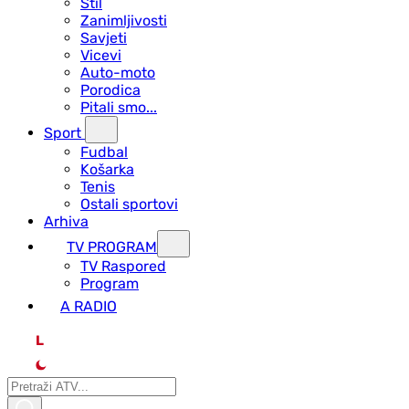
Stil
Zanimljivosti
Savjeti
Vicevi
Auto-moto
Porodica
Pitali smo...
Sport
Fudbal
Košarka
Tenis
Ostali sportovi
Arhiva
TV PROGRAM
ТV Raspored
Program
A RADIO
L