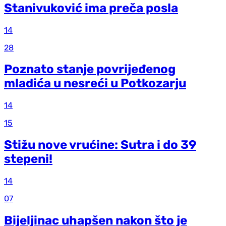
Stanivuković ima preča posla
14
28
Poznato stanje povrijeđenog
mladića u nesreći u Potkozarju
14
15
Stižu nove vrućine: Sutra i do 39
stepeni!
14
07
Bijeljinac uhapšen nakon što je