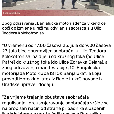
Zbog održavanja „Banjalučke motorijade“ za vikend će
doći do izmjene u režimu odvijanja saobraćaja u Ulici
Teodora Kolokotronisa.
"U vremenu od 17.00 časova 25. jula do 9.00 časova
27. jula biće obustavljen saobraćaj u Ulici Teodora
Kolokotronisa, na dijelu od kružnog toka (od Ulice
Patre) do kružnog toka (do Ulice Zdravka Čelara), a
zbog održavanja manifestacije „10. Banjalučka
motorijada Moto kluba ISTOK Banjaluka“, a koju
provodi Moto klub Istok iz Banje Luke", navode iz
Gradske uprave i dodaju:
"Za vrijeme trajanja obustave saobraćaja
regulisanje i preusmjeravanje saobraćaja vršiće se
na propisan način od strane pripadnika službenih
lica Ministarstva unutrašnjih poslova Republike