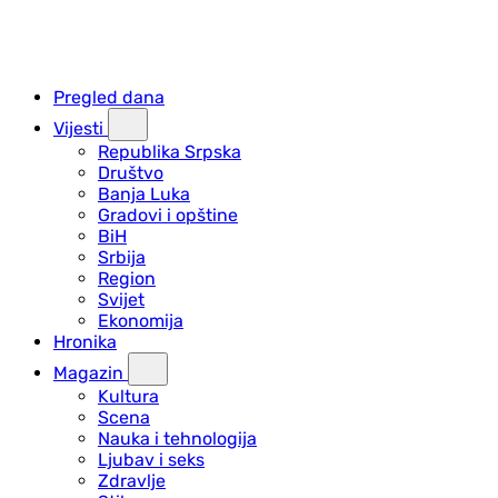
Pregled dana
Vijesti
Republika Srpska
Društvo
Banja Luka
Gradovi i opštine
BiH
Srbija
Region
Svijet
Ekonomija
Hronika
Magazin
Kultura
Scena
Nauka i tehnologija
Ljubav i seks
Zdravlje