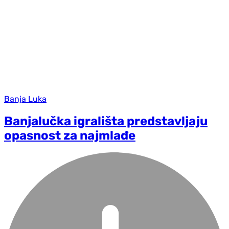
Banja Luka
Banjalučka igrališta predstavljaju
opasnost za najmlađe