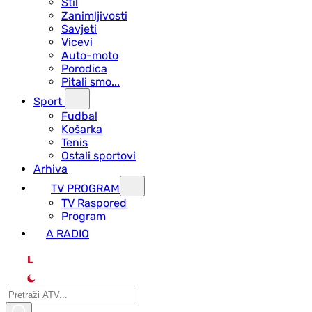
Stil
Zanimljivosti
Savjeti
Vicevi
Auto-moto
Porodica
Pitali smo...
Sport
Fudbal
Košarka
Tenis
Ostali sportovi
Arhiva
TV PROGRAM
ТV Raspored
Program
A RADIO
L