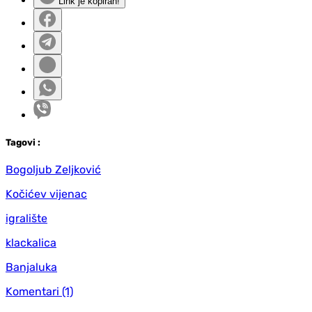
Link je kopiran!
Tag
ovi
:
Bogoljub Zeljković
Kočićev vijenac
igralište
klackalica
Banjaluka
Komentari
(1)