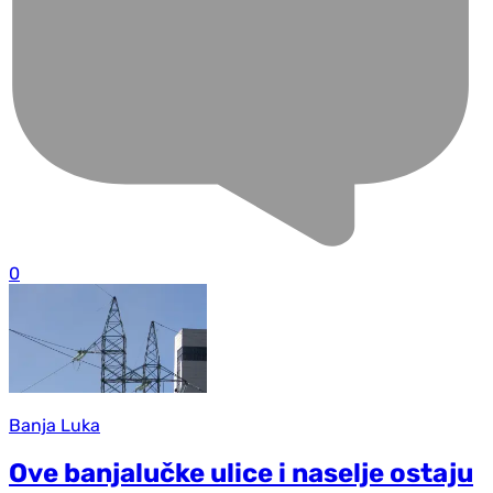
0
Banja Luka
Ove banjalučke ulice i naselje ostaju