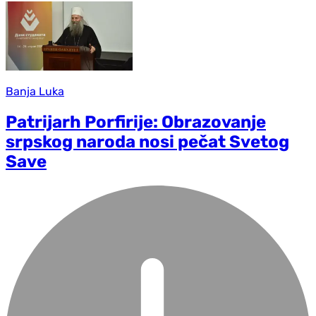
Banja Luka
Patrijarh Porfirije: Obrazovanje
srpskog naroda nosi pečat Svetog
Save