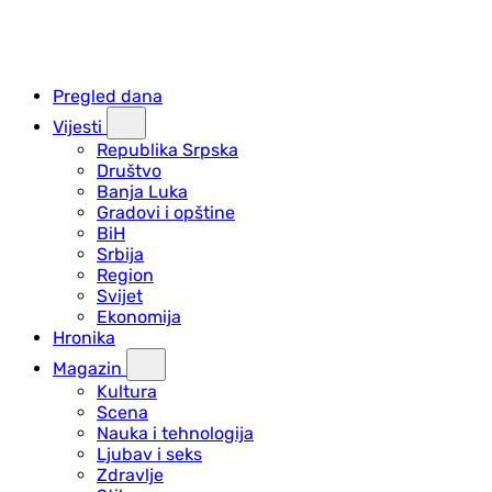
Pregled dana
Vijesti
Republika Srpska
Društvo
Banja Luka
Gradovi i opštine
BiH
Srbija
Region
Svijet
Ekonomija
Hronika
Magazin
Kultura
Scena
Nauka i tehnologija
Ljubav i seks
Zdravlje