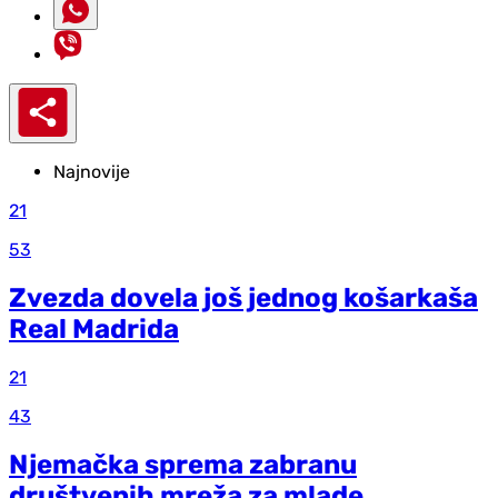
Najnovije
21
53
Zvezda dovela još jednog košarkaša
Real Madrida
21
43
Njemačka sprema zabranu
društvenih mreža za mlade