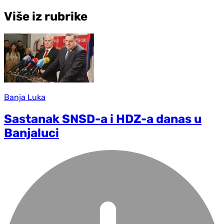
Više iz rubrike
Banja Luka
Sastanak SNSD-a i HDZ-a danas u
Banjaluci