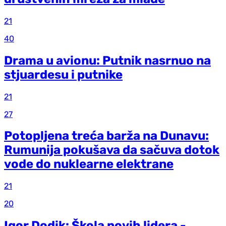
21
40
Drama u avionu: Putnik nasrnuo na
stjuardesu i putnike
21
27
Potopljena treća barža na Dunavu:
Rumunija pokušava da sačuva dotok
vode do nuklearne elektrane
21
20
Igor Dodik: Škola novih lidera -