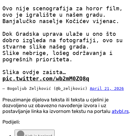
Ovo nije scenografija za horor film,
ovo je igralište u našem gradu.
Banjalučko naselje Kočićev vijenac.
Dok Gradska uprava ulaže u ono što
dobro izgleda na fotografiji, ovo su
stvarne slike našeg grada.
Slike nebrige, lošeg održavanja i
pogrešnih prioriteta.
Slika ovdje zaista…
pic.twitter.com/wb2mM0ZQ8q
— Bogoljub Zeljković (@b_zeljkovic)
April 21, 2026
Preuzimanje dijelova teksta ili teksta u cjelini je
dozvoljeno uz obavezno navođenje izvora i uz
postavljanje linka ka izvornom tekstu na portalu
atvbl.rs
.
Podijeli: