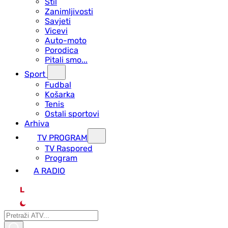
Stil
Zanimljivosti
Savjeti
Vicevi
Auto-moto
Porodica
Pitali smo...
Sport
Fudbal
Košarka
Tenis
Ostali sportovi
Arhiva
TV PROGRAM
ТV Raspored
Program
A RADIO
L