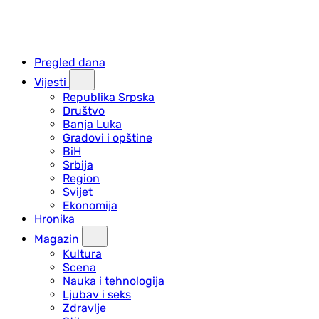
Pregled dana
Vijesti
Republika Srpska
Društvo
Banja Luka
Gradovi i opštine
BiH
Srbija
Region
Svijet
Ekonomija
Hronika
Magazin
Kultura
Scena
Nauka i tehnologija
Ljubav i seks
Zdravlje