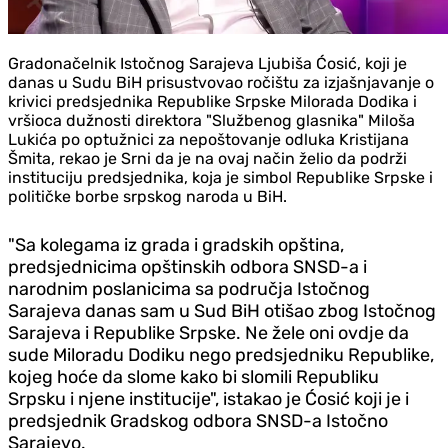
Gradonačelnik Istočnog Sarajeva Ljubiša Ćosić, koji je
danas u Sudu BiH prisustvovao ročištu za izjašnjavanje o
krivici predsjednika Republike Srpske Milorada Dodika i
vršioca dužnosti direktora "Službenog glasnika" Miloša
Lukića po optužnici za nepoštovanje odluka Kristijana
Šmita, rekao je Srni da je na ovaj način želio da podrži
instituciju predsjednika, koja je simbol Republike Srpske i
političke borbe srpskog naroda u BiH.
"Sa kolegama iz grada i gradskih opština,
predsjednicima opštinskih odbora SNSD-a i
narodnim poslanicima sa područja Istočnog
Sarajeva danas sam u Sud BiH otišao zbog Istočnog
Sarajeva i Republike Srpske. Ne žele oni ovdje da
sude Miloradu Dodiku nego predsjedniku Republike,
kojeg hoće da slome kako bi slomili Republiku
Srpsku i njene institucije", istakao je Ćosić koji je i
predsjednik Gradskog odbora SNSD-a Istočno
Sarajevo.