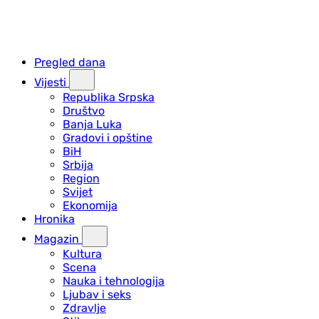
Pregled dana
Vijesti
Republika Srpska
Društvo
Banja Luka
Gradovi i opštine
BiH
Srbija
Region
Svijet
Ekonomija
Hronika
Magazin
Kultura
Scena
Nauka i tehnologija
Ljubav i seks
Zdravlje