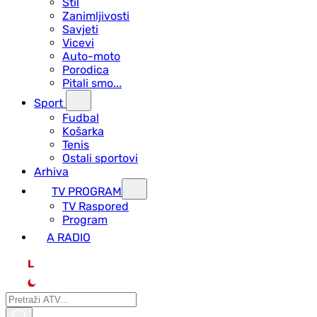
Stil
Zanimljivosti
Savjeti
Vicevi
Auto-moto
Porodica
Pitali smo...
Sport
Fudbal
Košarka
Tenis
Ostali sportovi
Arhiva
TV PROGRAM
ТV Raspored
Program
A RADIO
L