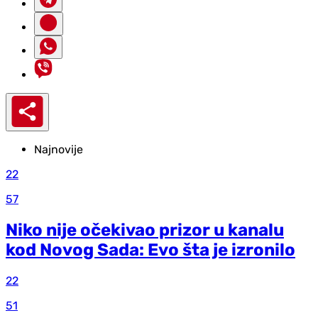
Najnovije
22
57
Niko nije očekivao prizor u kanalu
kod Novog Sada: Evo šta je izronilo
22
51