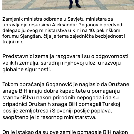
Zamjenik ministra odbrane u Savjetu ministara za
upravljanje resursima Aleksandar Goganović predvodi
delegaciju ovog ministarstva u Kini na 10. pekinškom
forumu Sjangšan, čija je tema zajednička bezbjednost i
trajni mir.
Predstavnici zemalja razgovarali su o odgovornosti
velikih zemalja, saradnji i njihovoj ulozi u razvoju
globalne sigurnosti.
Tokom obraćanja Goganović je naglasio da Oružane
snage BiH imaju dobre kapacitete u pomaganju
stanovništvu nakon prirodnih nepogoda i da su
pripadnici Oružanih snaga BiH pomagali Turskoj
poslije zemljotresa i Sloveniji poslije poplava,
saopšteno je iz resornog ministarstva.
On je istakao da su ove zemlje pomagale BiH nakon