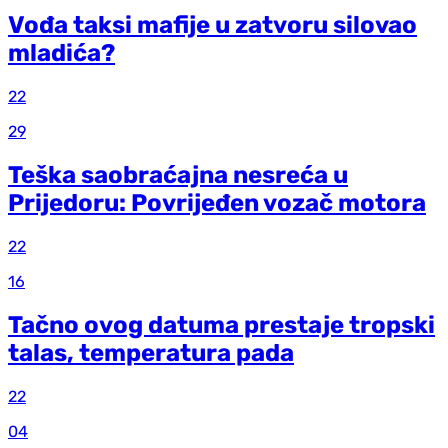
Vođa taksi mafije u zatvoru silovao
mladića?
22
29
Teška saobraćajna nesreća u
Prijedoru: Povrijeđen vozač motora
22
16
Tačno ovog datuma prestaje tropski
talas, temperatura pada
22
04