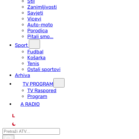
Stil
Zanimljivosti
Savjeti
Vicevi
Auto-moto
Porodica
Pitali smo...
Sport
Fudbal
Košarka
Tenis
Ostali sportovi
Arhiva
TV PROGRAM
ТV Raspored
Program
A RADIO
L