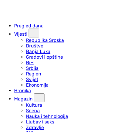
Pregled dana
Vijesti
Republika Srpska
Društvo
Banja Luka
Gradovi i opštine
BiH
Srbija
Region
Svijet
Ekonomija
Hronika
Magazin
Kultura
Scena
Nauka i tehnologija
Ljubav i seks
Zdravlje