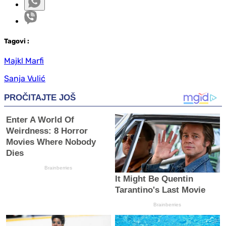
Tag
ovi
:
Majkl Marfi
Sanja Vulić