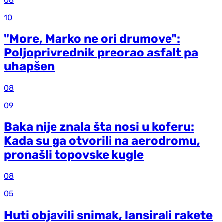
08
10
"More, Marko ne ori drumove":
Poljoprivrednik preorao asfalt pa
uhapšen
08
09
Baka nije znala šta nosi u koferu:
Kada su ga otvorili na aerodromu,
pronašli topovske kugle
08
05
Huti objavili snimak, lansirali rakete