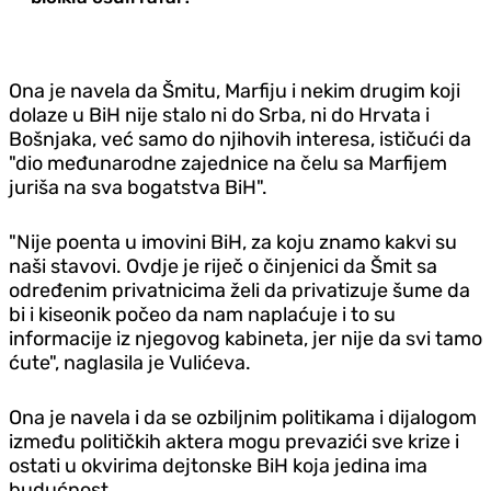
Ona je navela da Šmitu, Marfiju i nekim drugim koji
dolaze u BiH nije stalo ni do Srba, ni do Hrvata i
Bošnjaka, već samo do njihovih interesa, ističući da
"dio međunarodne zajednice na čelu sa Marfijem
juriša na sva bogatstva BiH".
"Nije poenta u imovini BiH, za koju znamo kakvi su
naši stavovi. Ovdje je riječ o činjenici da Šmit sa
određenim privatnicima želi da privatizuje šume da
bi i kiseonik počeo da nam naplaćuje i to su
informacije iz njegovog kabineta, jer nije da svi tamo
ćute", naglasila je Vulićeva.
Ona je navela i da se ozbiljnim politikama i dijalogom
između političkih aktera mogu prevazići sve krize i
ostati u okvirima dejtonske BiH koja jedina ima
budućnost.