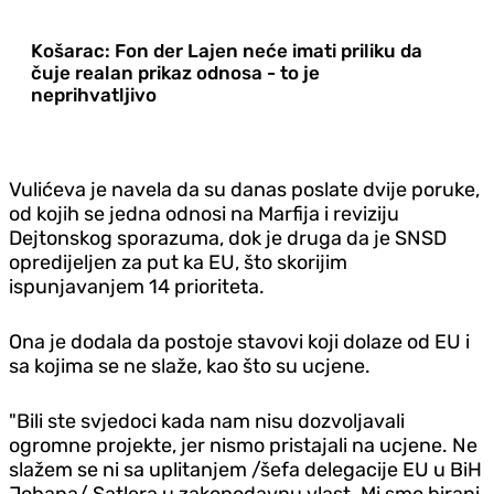
Košarac: Fon der Lajen neće imati priliku da
čuje realan prikaz odnosa - to je
neprihvatljivo
Vulićeva je navela da su danas poslate dvije poruke,
od kojih se jedna odnosi na Marfija i reviziju
Dejtonskog sporazuma, dok je druga da je SNSD
opredijeljen za put ka EU, što skorijim
ispunjavanjem 14 prioriteta.
Ona je dodala da postoje stavovi koji dolaze od EU i
sa kojima se ne slaže, kao što su ucjene.
"Bili ste svjedoci kada nam nisu dozvoljavali
ogromne projekte, jer nismo pristajali na ucjene. Ne
slažem se ni sa uplitanjem /šefa delegacije EU u BiH
Johana/ Satlera u zakonodavnu vlast. Mi smo birani