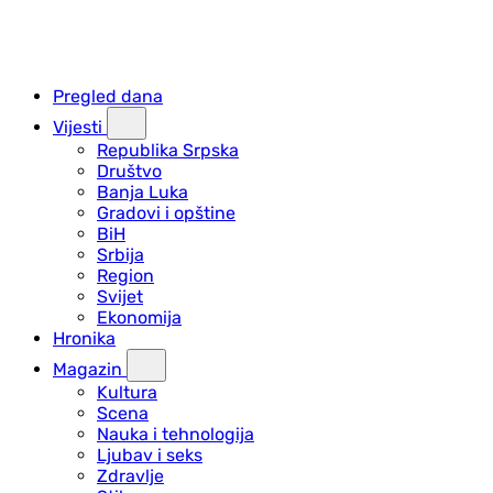
Pregled dana
Vijesti
Republika Srpska
Društvo
Banja Luka
Gradovi i opštine
BiH
Srbija
Region
Svijet
Ekonomija
Hronika
Magazin
Kultura
Scena
Nauka i tehnologija
Ljubav i seks
Zdravlje