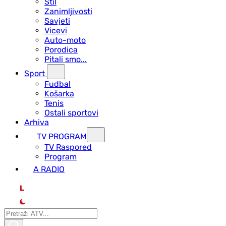
Stil
Zanimljivosti
Savjeti
Vicevi
Auto-moto
Porodica
Pitali smo...
Sport
Fudbal
Košarka
Tenis
Ostali sportovi
Arhiva
TV PROGRAM
ТV Raspored
Program
A RADIO
L