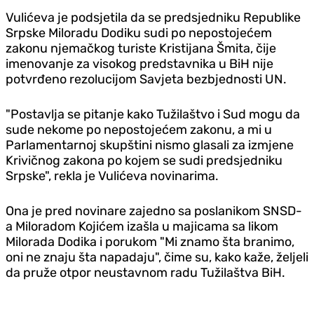
Vulićeva je podsjetila da se predsjedniku Republike
Srpske Miloradu Dodiku sudi po nepostojećem
zakonu njemačkog turiste Kristijana Šmita, čije
imenovanje za visokog predstavnika u BiH nije
potvrđeno rezolucijom Savjeta bezbjednosti UN.
"Postavlja se pitanje kako Tužilaštvo i Sud mogu da
sude nekome po nepostojećem zakonu, a mi u
Parlamentarnoj skupštini nismo glasali za izmjene
Krivičnog zakona po kojem se sudi predsjedniku
Srpske", rekla je Vulićeva novinarima.
Ona je pred novinare zajedno sa poslanikom SNSD-
a Miloradom Kojićem izašla u majicama sa likom
Milorada Dodika i porukom "Mi znamo šta branimo,
oni ne znaju šta napadaju", čime su, kako kaže, željeli
da pruže otpor neustavnom radu Tužilaštva BiH.