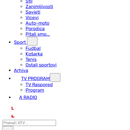
Stil
Zanimljivosti
Savjeti
Vicevi
Auto-moto
Porodica
Pitali smo...
Sport
Fudbal
Košarka
Tenis
Ostali sportovi
Arhiva
TV PROGRAM
ТV Raspored
Program
A RADIO
L