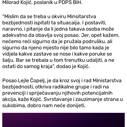
Milorad Kojić, poslanik u PDPS BiH.
"Mislim da se treba u okviru Minsitarstva
bezbjednosti ispitati ta situacaija. I postaviti,
naravno, i pitanje da li jedna takava osoba može
adekvatno da obavlja svoj posao. Jer, opet kažem,
nećemo reći sigurno da je pružala podrušku, ali
sigurno da njeno mjesto nije bilo tamo kada je
vidjela kakve zastave se nose i kakve poruke se
šalju. Bar se trebala u tom trenutku udaljiti, a ne
ostati do samog kraja", dodao je Kojić.
Posao Lejle Čopelj, je da kroz svoj i rad Ministarstva
bezbjednosti, otkriva radikalne grupe i radi na
prevenciji i spriječavanju njihovih potencijalnih
akcija, kaže Kojić. Svrstavanje i zauzimanje strana u
sukobima, dobro nam neće donijeti.