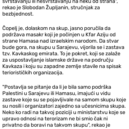
svrstavanju ili nesvrstavanju na neku od strana",
rekao je Slobodan Župljanin, stručnjak za
bezbjednost.
Čopelj je, dolaskom na skup, jasno poručila da
podržava masakr koji je počinjen u Kfar Aziju od
strane Hamasa nad izraelskim narodom. Da stvar
bude gora, na skupu u Sarajevu, vijorila se i zastava
tzv. Kavkaskog emirata. To je pokret, koji se zalaže
za uspostavljanje islamske države na području
Kavkaza i koju su zapadne zemlje stavile na spisak
teriorističkih organizacija.
"Postavlja se pitanje da li je bila samo podrška
Palestini u Sarajevu ili Hamasu, imajući u vidu
zastave koje su se pojavljivale na samom skupu koje
su nosili i organizatori zajedno sa učesnicima skupa.
Neko ko radi na takvoj poziciji u ministarstvu koje se
upravo odnosi na terorizam ne bi smio čak ni
privatno da boravi na takvom skupu", rekao je