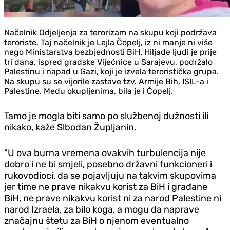
Načelnik Odjeljenja za terorizam na skupu koji podržava
teroriste. Taj načelnik je Lejla Čopelj, iz ni manje ni više
nego Ministarstva bezbjednosti BiH. Hiljade ljudi je prije
tri dana, ispred gradske Vijećnice u Sarajevu, podržalo
Palestinu i napad u Gazi, koji je izvela teroristička grupa.
Na skupu su se vijorile zastave tzv. Armije Bih, ISIL-a i
Palestine. Među okupljenima, bila je i Čopelj.
Tamo je mogla biti samo po službenoj dužnosti ili
nikako, kaže Slbodan Župljanin.
"U ova burna vremena ovakvih turbulencija nije
dobro i ne bi smjeli, posebno državni funkcioneri i
rukovodioci, da se pojavljuju na takvim skupovima
jer time ne prave nikakvu korist za BiH i građane
BiH, ne prave nikakvu korist ni za narod Palestine ni
narod Izraela, za bilo koga, a mogu da naprave
značajnu štetu za BiH o njenom eventualno