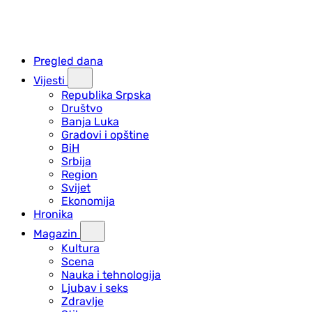
Pregled dana
Vijesti
Republika Srpska
Društvo
Banja Luka
Gradovi i opštine
BiH
Srbija
Region
Svijet
Ekonomija
Hronika
Magazin
Kultura
Scena
Nauka i tehnologija
Ljubav i seks
Zdravlje