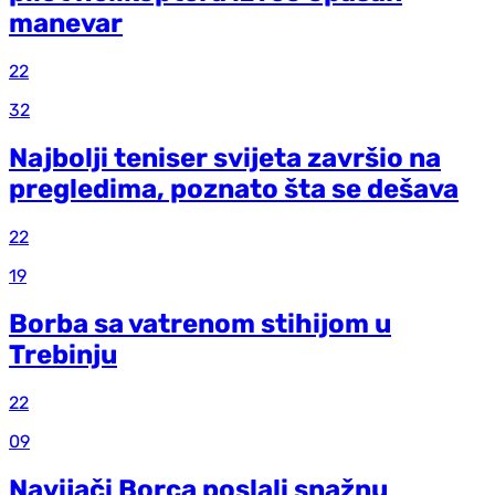
manevar
22
32
Najbolji teniser svijeta završio na
pregledima, poznato šta se dešava
22
19
Borba sa vatrenom stihijom u
Trebinju
22
09
Navijači Borca poslali snažnu