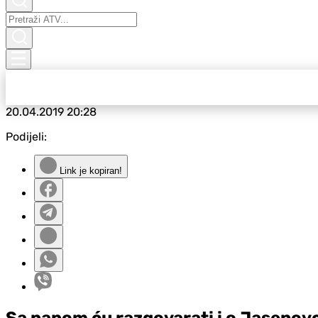
20.04.2019
20:28
Podijeli:
Link je kopiran!
Sa papom ću razgovarati i o Jasenov