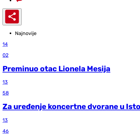
Najnovije
14
02
Preminuo otac Lionela Mesija
13
58
Za uređenje koncertne dvorane u Ist
13
46