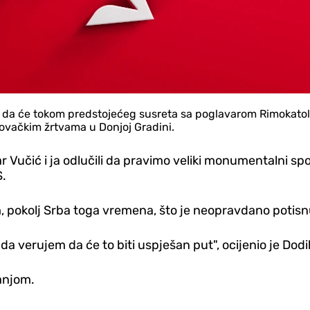
je da će tokom predstojećeg susreta sa poglavarom Rimokato
ovačkim žrtvama u Donjoj Gradini.
 Vučić i ja odlučili da pravimo veliki monumentalni sp
S.
m, pokolj Srba toga vremena, što je neopravdano potisn
 verujem da će to biti uspješan put", ocijenio je Dodi
ranjom.