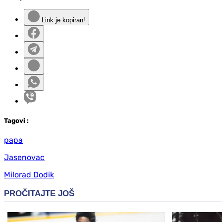
Link je kopiran!
Tag
ovi
:
papa
Jasenovac
Milorad Dodik