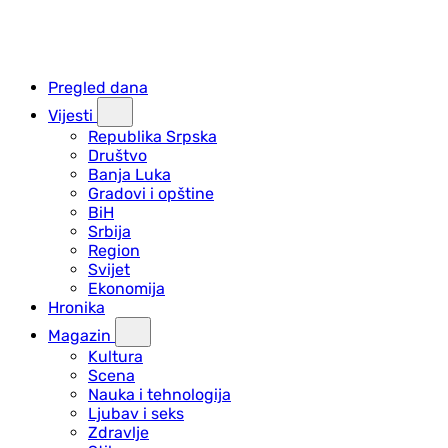
Pregled dana
Vijesti
Republika Srpska
Društvo
Banja Luka
Gradovi i opštine
BiH
Srbija
Region
Svijet
Ekonomija
Hronika
Magazin
Kultura
Scena
Nauka i tehnologija
Ljubav i seks
Zdravlje