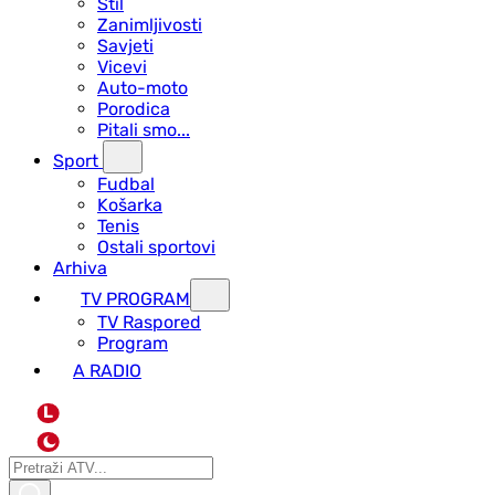
Stil
Zanimljivosti
Savjeti
Vicevi
Auto-moto
Porodica
Pitali smo...
Sport
Fudbal
Košarka
Tenis
Ostali sportovi
Arhiva
TV PROGRAM
ТV Raspored
Program
A RADIO
L