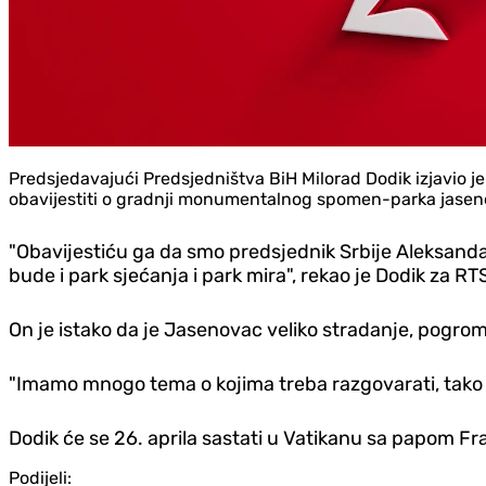
Predsjedavajući Predsjedništva BiH Milorad Dodik izjavio 
obavijestiti o gradnji monumentalnog spomen-parka jasen
"Obavijestiću ga da smo predsjednik Srbije Aleksandar
bude i park sjećanja i park mira", rekao je Dodik za RT
On je istako da je Jasenovac veliko stradanje, pogro
"Imamo mnogo tema o kojima treba razgovarati, tako da
Dodik će se 26. aprila sastati u Vatikanu sa papom F
Podijeli: