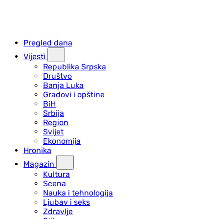
Pregled dana
Vijesti
Republika Srpska
Društvo
Banja Luka
Gradovi i opštine
BiH
Srbija
Region
Svijet
Ekonomija
Hronika
Magazin
Kultura
Scena
Nauka i tehnologija
Ljubav i seks
Zdravlje