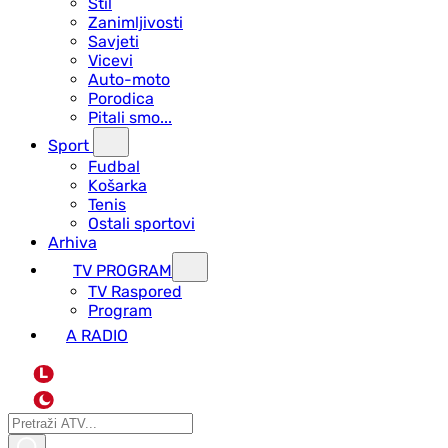
Stil
Zanimljivosti
Savjeti
Vicevi
Auto-moto
Porodica
Pitali smo...
Sport
Fudbal
Košarka
Tenis
Ostali sportovi
Arhiva
TV PROGRAM
ТV Raspored
Program
A RADIO
L