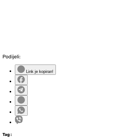
Podijeli:
Link je kopiran!
Tag
: