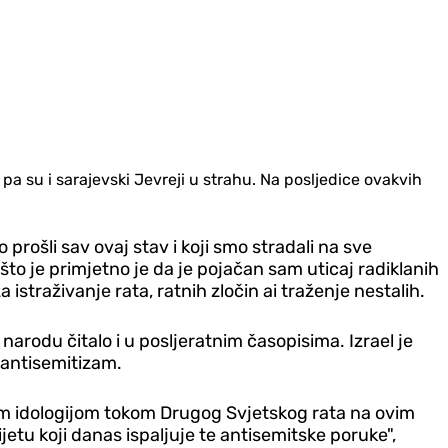
pa su i sarajevski Jevreji u strahu. Na posljedice ovakvih
prošli sav ovaj stav i koji smo stradali na sve
 je primjetno je da je pojačan sam uticaj radiklanih
istraživanje rata, ratnih zločin ai traženje nestalih.
narodu čitalo i u posljeratnim časopisima. Izrael je
i antisemitizam.
čkom idologijom tokom Drugog Svjetskog rata na ovim
etu koji danas ispaljuje te antisemitske poruke",