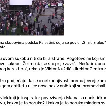
a skupovima podške Palestini, čuju se povici „Smrt Izraleu“ 
ata.
 u ovom sukobu niti da bira strane. Pogotovo mi koji smo 
kobe. Želimo da se što prije završi. Međutim, ono što
g karaktera", rekao je Viktor Nuždić, direktor Centra za 
entru podjećaju da se o netrpenjivosti prema jevrejskom 
gom entitetu ulice nose naziv onih koji su promovisal
vjek koji je inspirator povezivanja Islama sa nacisti
u, kakva je to poruka? I kakva je to poruka mladom svij