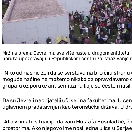
Mržnja prema Jevrejima sve više raste u drugom enititetu. n
poruka upozoravaju u Republičkom centru za istraživanje r
"Niko od nas ne želi da se svrstava na bilo čiju stranu
moguće načine ne možemo nikako da opravdavamo ove su
grupa kroz poruke antisemitizma koje su često i nasilno
Da su Jevreji neprijatelji uči se i na fakultetima. U c
uglavnom predstavnjan kao teroristička država. U dru
"Ako vi imate situaciju da vam Mustafa Busuladžić, čo
prostorima. Ako njegovo ime nosi jedna ulica u Sarjaev