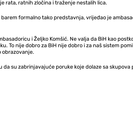
e rata, ratnih zločina i traženje nestalih lica.
e barem formalno tako predstavnja, vrijeđao je ambasad
ambasadoricu i Željko Komšić. Ne valja da BiH kao postk
ku. To nije dobro za BiH nije dobro i za naš sistem pomir
o obrazovanje.
su da su zabrinjavajuće poruke koje dolaze sa skupova p