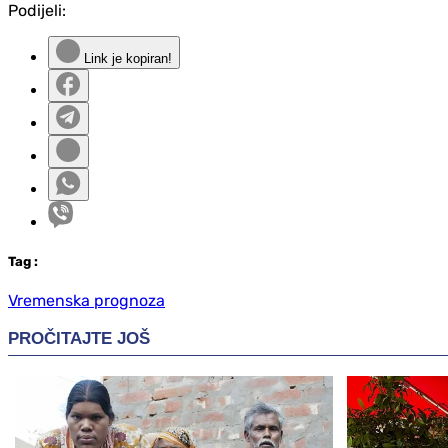
Podijeli:
Link je kopiran!
Tag
:
Vremenska prognoza