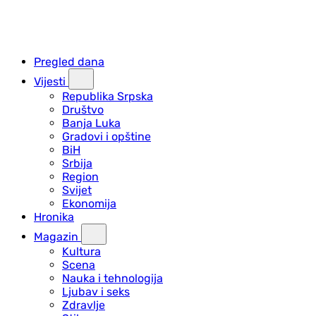
Pregled dana
Vijesti
Republika Srpska
Društvo
Banja Luka
Gradovi i opštine
BiH
Srbija
Region
Svijet
Ekonomija
Hronika
Magazin
Kultura
Scena
Nauka i tehnologija
Ljubav i seks
Zdravlje