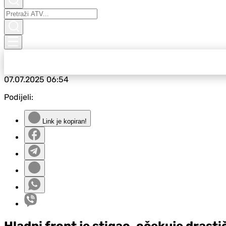
07.07.2025
06:54
Podijeli:
Link je kopiran!
Hladni front je stigao, očekuje drast