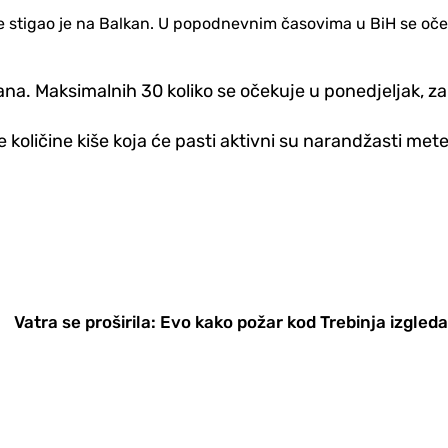
ure stigao je na Balkan. U popodnevnim časovima u BiH se oč
na. Maksimalnih 30 koliko se očekuje u ponedjeljak, za
eće količine kiše koja će pasti aktivni su narandžasti m
Vatra se proširila: Evo kako požar kod Trebinja izgled