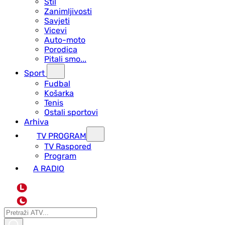
Stil
Zanimljivosti
Savjeti
Vicevi
Auto-moto
Porodica
Pitali smo...
Sport
Fudbal
Košarka
Tenis
Ostali sportovi
Arhiva
TV PROGRAM
ТV Raspored
Program
A RADIO
L