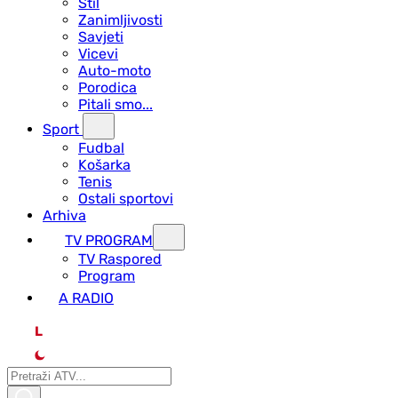
Stil
Zanimljivosti
Savjeti
Vicevi
Auto-moto
Porodica
Pitali smo...
Sport
Fudbal
Košarka
Tenis
Ostali sportovi
Arhiva
TV PROGRAM
ТV Raspored
Program
A RADIO
L