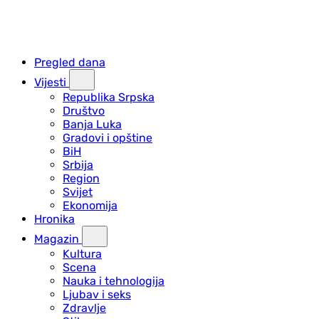
Pregled dana
Vijesti
Republika Srpska
Društvo
Banja Luka
Gradovi i opštine
BiH
Srbija
Region
Svijet
Ekonomija
Hronika
Magazin
Kultura
Scena
Nauka i tehnologija
Ljubav i seks
Zdravlje