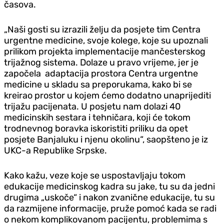
časova.
„Naši gosti su izrazili želju da posjete tim Centra
urgentne medicine, svoje kolege, koje su upoznali
prilikom projekta implementacije mančesterskog
trijažnog sistema. Dolaze u pravo vrijeme, jer je
započela adaptacija prostora Centra urgentne
medicine u skladu sa preporukama, kako bi se
kreirao prostor u kojem ćemo dodatno unaprijediti
trijažu pacijenata. U posjetu nam dolazi 40
medicinskih sestara i tehničara, koji će tokom
trodnevnog boravka iskoristiti priliku da opet
posjete Banjaluku i njenu okolinu“, saopšteno je iz
UKC-a Republike Srpske.
Kako kažu, veze koje se uspostavljaju tokom
edukacije medicinskog kadra su jake, tu su da jedni
drugima „uskoče“ i nakon zvanične edukacije, tu su
da razmijene informacije, pruže pomoć kada se radi
o nekom komplikovanom pacijentu, problemima s