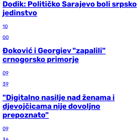
Dodik: Političko Sarajevo boli srpsko
jedinstvo
10
00
Đoković i Georgiev "zapalili"
crnogorsko primorje
09
39
"Digitalno nasilje nad ženama i
djevojčicama nije dovoljno
prepoznato"
09
36