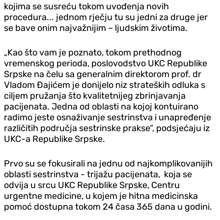
kojima se susreću tokom uvođenja novih
procedura... jednom rječju tu su jedni za druge jer
se bave onim najvažnijim – ljudskim životima.
„Kao što vam je poznato, tokom prethodnog
vremenskog perioda, poslovodstvo UKC Republike
Srpske na čelu sa generalnim direktorom prof. dr
Vladom Đajićem je donijelo niz strateških odluka s
ciljem pružanja što kvalitetnijeg zbrinjavanja
pacijenata. Jedna od oblasti na kojoj kontuirano
radimo jeste osnaživanje sestrinstva i unapređenje
različitih područja sestrinske prakse“, podsjećaju iz
UKC-a Republike Srpske.
Prvo su se fokusirali na jednu od najkomplikovanijih
oblasti sestrinstva - trijažu pacijenata, koja se
odvija u srcu UKC Republike Srpske, Centru
urgentne medicine, u kojem je hitna medicinska
pomoć dostupna tokom 24 časa 365 dana u godini.