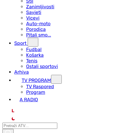
Stil
Zanimljivosti
Savjeti
Vicevi
Auto-moto
Porodica
Pitali smo...
Sport
Fudbal
Košarka
Tenis
Ostali sportovi
Arhiva
TV PROGRAM
ТV Raspored
Program
A RADIO
L