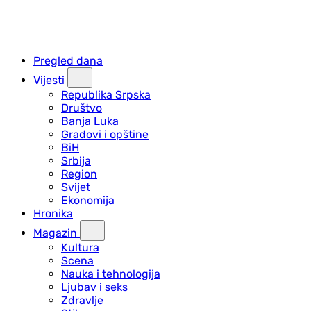
Pregled dana
Vijesti
Republika Srpska
Društvo
Banja Luka
Gradovi i opštine
BiH
Srbija
Region
Svijet
Ekonomija
Hronika
Magazin
Kultura
Scena
Nauka i tehnologija
Ljubav i seks
Zdravlje