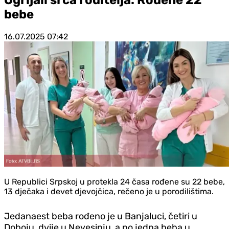
bebe
16.07.2025
07:42
U Republici Srpskoj u protekla 24 časa rođene su 22 bebe,
13 dječaka i devet djevojčica, rečeno je u porodilištima.
Jedanaest beba rođeno je u Banjaluci, četiri u
Doboju, dvije u Nevesinju, a po jedna beba u