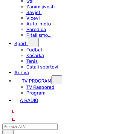
Stil
Zanimljivosti
Savjeti
Vicevi
Auto-moto
Porodica
Pitali smo...
Sport
Fudbal
Košarka
Tenis
Ostali sportovi
Arhiva
TV PROGRAM
ТV Raspored
Program
A RADIO
L