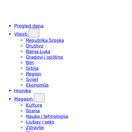
Pregled dana
Vijesti
Republika Srpska
Društvo
Banja Luka
Gradovi i opštine
BiH
Srbija
Region
Svijet
Ekonomija
Hronika
Magazin
Kultura
Scena
Nauka i tehnologija
Ljubav i seks
Zdravlje