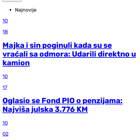
Najnovije
10
18
Majka i sin poginuli kada su se
vraćali sa odmora: Udarili direktno u
kamion
10
17
Oglasio se Fond PIO o penzijama:
Najviša julska 3.776 KM
10
02