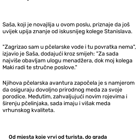
Saša, koji je novajlija u ovom poslu, priznaje da još
uvijek upija znanje od iskusnijeg kolege Stanislava.
"Zagrizao sam u pčelarske vode i tu povratka nema",
izjavio je Saša, dodajući kroz smijeh: "Za sada
najviše obavljam ulogu menadžera, dok moj kolega
Maki radi te stručne poslove."
Njihova pčelarska avantura započela je s namjerom
da osiguraju dovoljno prirodnog meda za svoje
porodice. Međutim, zahvaljujući novim rojevima i
širenju pčelinjaka, sada imaju i višak meda
vrhunskog kvaliteta.
Od mjesta koje vrvi od turista, do grada