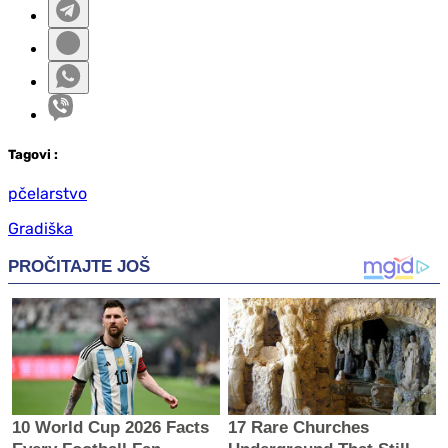
Tag
ovi
:
pčelarstvo
Gradiška