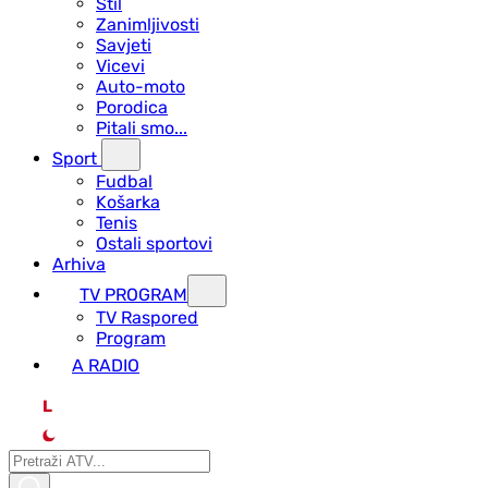
Stil
Zanimljivosti
Savjeti
Vicevi
Auto-moto
Porodica
Pitali smo...
Sport
Fudbal
Košarka
Tenis
Ostali sportovi
Arhiva
TV PROGRAM
ТV Raspored
Program
A RADIO
L