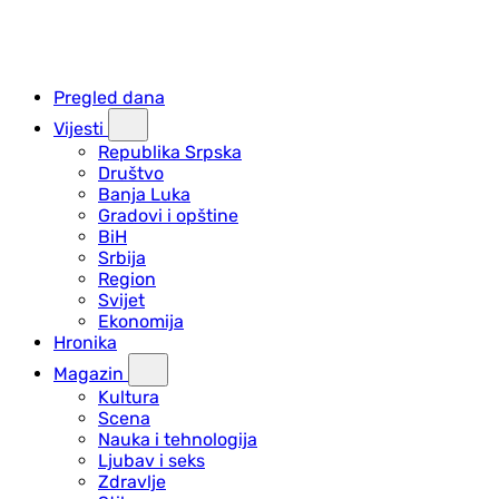
Pregled dana
Vijesti
Republika Srpska
Društvo
Banja Luka
Gradovi i opštine
BiH
Srbija
Region
Svijet
Ekonomija
Hronika
Magazin
Kultura
Scena
Nauka i tehnologija
Ljubav i seks
Zdravlje