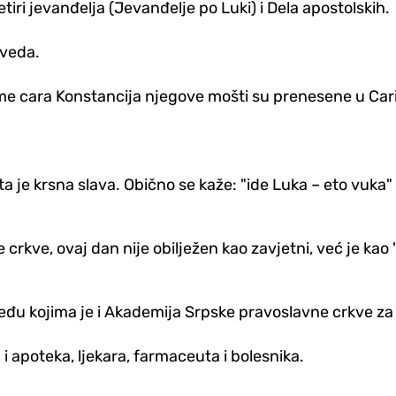
tiri jevanđelja (Jevanđelje po Luki) i Dela apostolskih.
oveda.
jeme cara Konstancija njegove mošti su prenesene u Car
e krsna slava. Obično se kaže: "ide Luka – eto vuka" ili
ve, ovaj dan nije obilježen kao zavjetni, već je kao "
eđu kojima je i Akademija Srpske pravoslavne crkve za
 i apoteka, ljekara, farmaceuta i bolesnika.