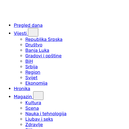
Pregled dana
Vijesti
Republika Srpska
Društvo
Banja Luka
Gradovi i opštine
BiH
Srbija
Region
Svijet
Ekonomija
Hronika
Magazin
Kultura
Scena
Nauka i tehnologija
Ljubav i seks
Zdravlje