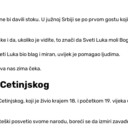
 bi davili stoku. U južnoj Srbiji se po prvom gostu koj
 i da, ukoliko je vidite, to znači da Sveti Luka moli Bo
eti Luka bio blag i miran, uvijek je pomagao ljudima.
va nas zima čeka.
Cetinjskog
injskog, koji je živio krajem 18. i početkom 19. vijeka 
iteški posvetio svome narodu, boreći se da izmiri zavađ