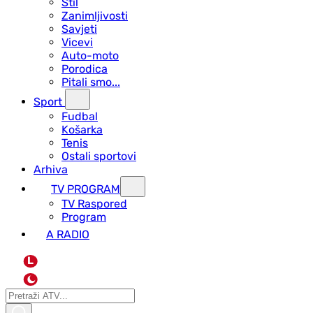
Stil
Zanimljivosti
Savjeti
Vicevi
Auto-moto
Porodica
Pitali smo...
Sport
Fudbal
Košarka
Tenis
Ostali sportovi
Arhiva
TV PROGRAM
ТV Raspored
Program
A RADIO
L