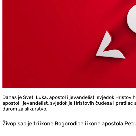
Danas je Sveti Luka, apostol i jevanđelist, svjedok Hristov
apostol i jevanđelist, svjedok je Hristovih čudesa i pratila
darom za slikarstvo.
Živopisao je tri ikone Bogorodice i ikone apostola Pe