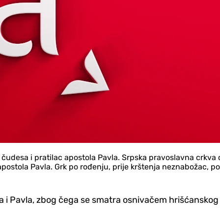
ih čudesa i pratilac apostola Pavla. Srpska pravoslavna crkva 
c apostola Pavla. Grk po rođenju, prije krštenja neznabožac, p
tra i Pavla, zbog čega se smatra osnivačem hrišćanskog