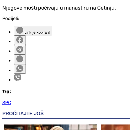
Njegove mošti počivaju u manastiru na Cetinju.
Podijeli:
Link je kopiran!
Tag
:
SPC