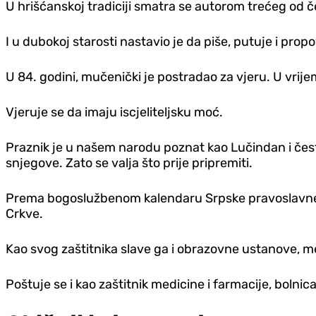
U hrišćanskoj tradiciji smatra se autorom trećeg od če
I u dubokoj starosti nastavio je da piše, putuje i prop
U 84. godini, mučenički je postradao za vjeru. U vri
Vjeruje se da imaju iscjeliteljsku moć.
Praznik je u našem narodu poznat kao Lučindan i česta j
snjegove. Zato se valja što prije pripremiti.
Prema bogoslužbenom kalendaru Srpske pravoslavne crk
Crkve.
Kao svog zaštitnika slave ga i obrazovne ustanove, m
Poštuje se i kao zaštitnik medicine i farmacije, bolnica