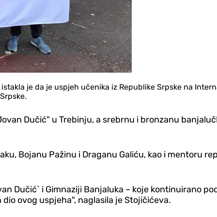
ć istakla je da je uspjeh učenika iz Republike Srpske na Inter
 Srpske.
Jovan Dučić" u Trebinju, a srebrnu i bronzanu banjalučk
jaku, Bojanu Pažinu i Draganu Galiću, kao i mentoru repr
an Dučić` i Gimnaziji Banjaluka – koje kontinuirano pod
 dio ovog uspjeha", naglasila je Stojičićeva.