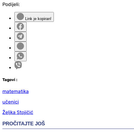
Podijeli:
Link je kopiran!
Tag
ovi
:
matematika
učenici
Željka Stojičić