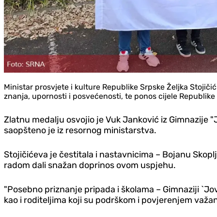
Ministar prosvjete i kulture Republike Srpske Željka Stojiči
znanja, upornosti i posvećenosti, te ponos cijele Republike
Zlatnu medalju osvojio je Vuk Janković iz Gimnazije "
saopšteno je iz resornog ministarstva.
Stojičićeva je čestitala i nastavnicima – Bojanu Skopl
radom dali snažan doprinos ovom uspjehu.
"Posebno priznanje pripada i školama – Gimnaziji `Jov
kao i roditeljima koji su podrškom i povjerenjem važan