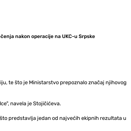
ečenja nakon operacije na UKC-u Srpske
liju, te što je Ministarstvo prepoznalo značaj njihovog
e", navela je Stojičićeva.
, što predstavlja jedan od najvećih ekipnih rezultata u