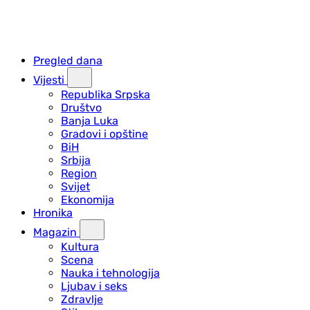
Pregled dana
Vijesti
Republika Srpska
Društvo
Banja Luka
Gradovi i opštine
BiH
Srbija
Region
Svijet
Ekonomija
Hronika
Magazin
Kultura
Scena
Nauka i tehnologija
Ljubav i seks
Zdravlje