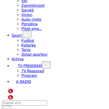
Stil
Zanimljivosti
Savjeti
Vicevi
Auto-moto
Porodica
Pitali smo...
Sport
Fudbal
Košarka
Tenis
Ostali sportovi
Arhiva
TV PROGRAM
ТV Raspored
Program
A RADIO
L