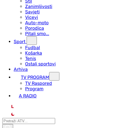
Stil
Zanimljivosti
Savjeti
Vicevi
Auto-moto
Porodica
Pitali smo...
Sport
Fudbal
Košarka
Tenis
Ostali sportovi
Arhiva
TV PROGRAM
ТV Raspored
Program
A RADIO
L