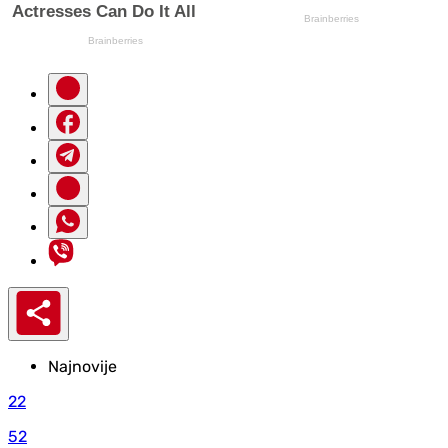
Najnovije
22
52