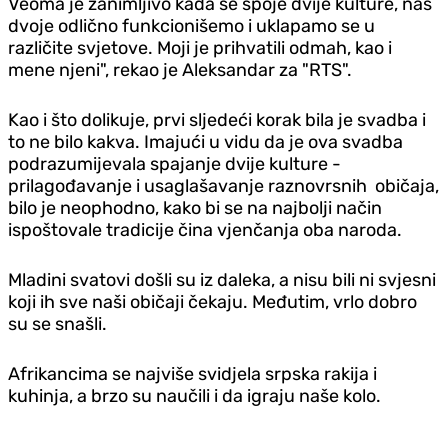
Veoma je zanimljivo kada se spoje dvije kulture, nas
dvoje odlično funkcionišemo i uklapamo se u
različite svjetove. Moji je prihvatili odmah, kao i
mene njeni", rekao je Aleksandar za "RTS".
Kao i što dolikuje, prvi sljedeći korak bila je svadba i
to ne bilo kakva. Imajući u vidu da je ova svadba
podrazumijevala spajanje dvije kulture -
prilagođavanje i usaglašavanje raznovrsnih običaja,
bilo je neophodno, kako bi se na najbolji način
ispoštovale tradicije čina vjenčanja oba naroda.
Mladini svatovi došli su iz daleka, a nisu bili ni svjesni
koji ih sve naši običaji čekaju. Međutim, vrlo dobro
su se snašli.
Afrikancima se najviše svidjela srpska rakija i
kuhinja, a brzo su naučili i da igraju naše kolo.