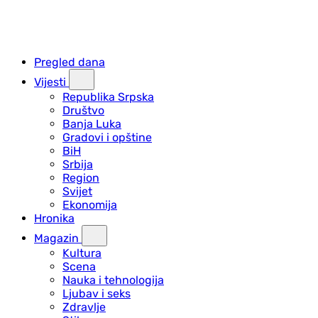
Pregled dana
Vijesti
Republika Srpska
Društvo
Banja Luka
Gradovi i opštine
BiH
Srbija
Region
Svijet
Ekonomija
Hronika
Magazin
Kultura
Scena
Nauka i tehnologija
Ljubav i seks
Zdravlje