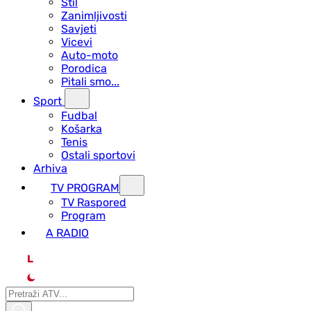
Stil
Zanimljivosti
Savjeti
Vicevi
Auto-moto
Porodica
Pitali smo...
Sport
Fudbal
Košarka
Tenis
Ostali sportovi
Arhiva
TV PROGRAM
ТV Raspored
Program
A RADIO
L