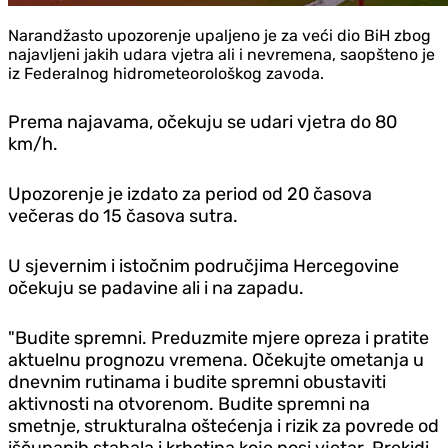
Narandžasto upozorenje upaljeno je za veći dio BiH zbog
najavljeni jakih udara vjetra ali i nevremena, saopšteno je
iz Federalnog hidrometeorološkog zavoda.
Prema najavama, očekuju se udari vjetra do 80
km/h.
Upozorenje je izdato za period od 20 časova
večeras do 15 časova sutra.
U sjevernim i istočnim područjima Hercegovine
očekuju se padavine ali i na zapadu.
"Budite spremni. Preduzmite mjere opreza i pratite
aktuelnu prognozu vremena. Očekujte ometanja u
dnevnim rutinama i budite spremni obustaviti
aktivnosti na otvorenom. Budite spremni na
smetnje, strukturalna oštećenja i rizik za povrede od
iščupanih stabala i krhotina koje nosi vjetar. Prekidi