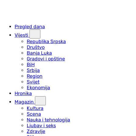
Pregled dana
Vijesti
Republika Srpska
Društvo
Banja Luka
Gradovi i opštine
BiH
Srbija
Region
Svijet
Ekonomija
Hronika
Magazin
Kultura
Scena
Nauka i tehnologija
Ljubav i seks
Zdravlje