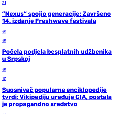
21
“Nexus“ spojio generacije: Završeno
14. izdanje Freshwave festivala
15
15
Počela podjela besplatnih udžbenika
u Srpskoj
15
10
Suosnivač popularne enciklopedije
tvrdi: Vikipediju uređuje CIA, postala
je propagandno sredstvo