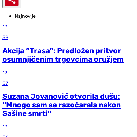
Najnovije
13
59
Akcija ”Trasa”: Predložen pritvor
osumnjičenim trgovcima oružjem
13
57
Suzana Jovanović otvorila dušu:
''Mnogo sam se razočarala nakon
Sašine smrti''
13