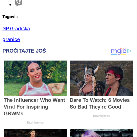
Tag
ovi
:
GP Gradiška
granice