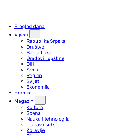
Pregled dana
Vijesti
Republika Srpska
Društvo
Banja Luka
Gradovi i opštine
BiH
Srbija
Region
Svijet
Ekonomija
Hronika
Magazin
Kultura
Scena
Nauka i tehnologija
Ljubav i seks
Zdravlje