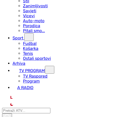
Stil
Zanimljivosti
Savjeti
Vicevi
Auto-moto
Porodica
Pitali smo...
Sport
Fudbal
Košarka
Tenis
Ostali sportovi
Arhiva
TV PROGRAM
ТV Raspored
Program
A RADIO
L