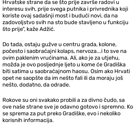
Hrvatske strane da se što prije završe radovi u
interesu svih, prije svega putnika i privrednika koji
koriste ovaj sadašnji most i budući novi, da na
zadovoljstvo svih na sto bude stavljeno u funkciju
što prije", kaže Adžić.
Do tada, ostaju gužve u centru grada, kolone,
počesto i saobraćajni kolaps, nervoza...i to sve na
ovim paklenim vrućinama. Ali, ako je za utjehu,
možda je ovo posljednje ljeto u kome će Gradiška
biti satima u saobraćajnom haosu. Osim ako Hrvati
opet ne saopšte da im nešto fali ili da moraju još
nešto, dodatno, da odrade.
Rokove su oni svakako probili a za divno čudo, sa
ove naše strane sve je odavno gotovo i spremno. Ko
se sprema za put preko Gradiške, evo i nekoliko
korisnih informacija.