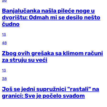
56
Banjalučanka našla pileće noge u
dvorištu: Odmah mi se desilo nešto
čudno
13
48
Zbog ovih grešaka sa klimom računi
za struju su veći
13
38
Još se jedni supružnici "rastali" na
granici: Sve je počelo svađom