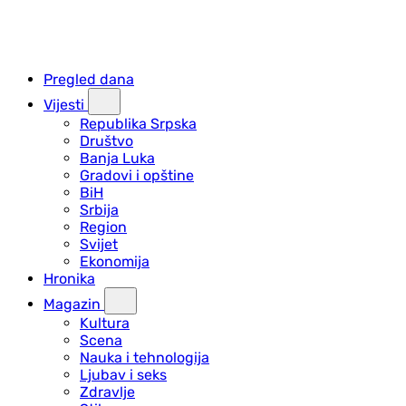
Pregled dana
Vijesti
Republika Srpska
Društvo
Banja Luka
Gradovi i opštine
BiH
Srbija
Region
Svijet
Ekonomija
Hronika
Magazin
Kultura
Scena
Nauka i tehnologija
Ljubav i seks
Zdravlje