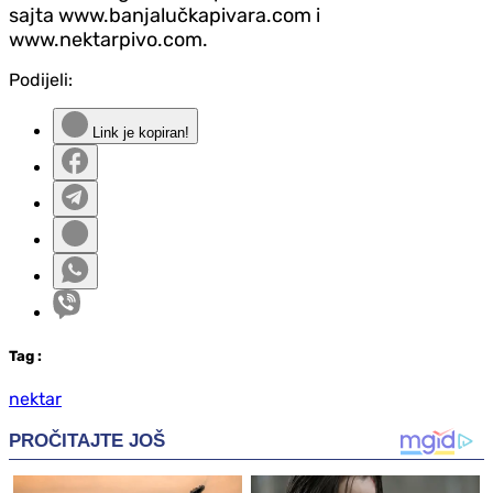
sajta
www.banjalučkapivara.com i
www.nektarpivo.com.
Podijeli:
Link je kopiran!
Tag
:
nektar