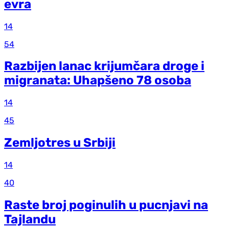
evra
14
54
Razbijen lanac krijumčara droge i
migranata: Uhapšeno 78 osoba
14
45
Zemljotres u Srbiji
14
40
Raste broj poginulih u pucnjavi na
Tajlandu