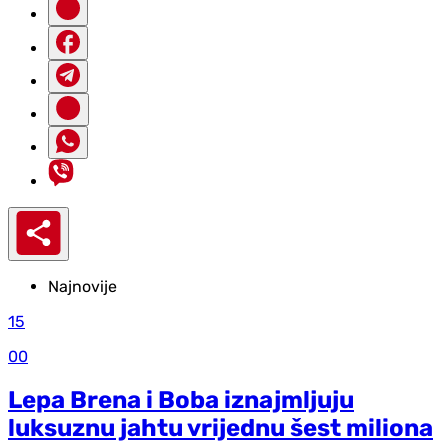
Najnovije
15
00
Lepa Brena i Boba iznajmljuju
luksuznu jahtu vrijednu šest miliona