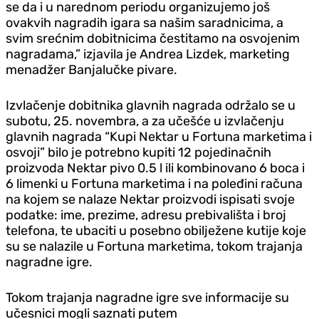
se da i u narednom periodu organizujemo još
ovakvih nagradih igara sa našim saradnicima, a
svim srećnim dobitnicima čestitamo na osvojenim
nagradama,” izjavila je Andrea Lizdek, marketing
menadžer Banjalučke pivare.
Izvlačenje dobitnika glavnih nagrada održalo se u
subotu, 25. novembra, a za učešće u izvlačenju
glavnih nagrada “Kupi Nektar u Fortuna marketima i
osvoji” bilo je potrebno kupiti 12 pojedinačnih
proizvoda Nektar pivo 0.5 l ili kombinovano 6 boca i
6 limenki u Fortuna marketima i na poleđini računa
na kojem se nalaze Nektar proizvodi ispisati svoje
podatke: ime, prezime, adresu prebivališta i broj
telefona, te ubaciti u posebno obilježene kutije koje
su se nalazile u Fortuna marketima, tokom trajanja
nagradne igre.
Tokom trajanja nagradne igre sve informacije su
učesnici mogli saznati putem