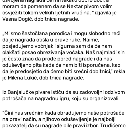
moram da pomenem da se Nektar pivom volim
osvježiti tokom velikih ljetnih vrućina, “ izjavila je
Vesna Đogić, dobitnica nagrade.
„Mi smo šestočlana porodica i mogu slobodno reći
da je nagrada otišla u prave ruke. Naime,
posjedujemo voćnjak i sigurna sam da će nam
olakšati posao obrezivanja voćaka. Naš najmlađi sin
je često znao da prođe pored nagrade i da nas
oduševljeno pita kada će nam biti isporučena, kao
da je predosjetio da ćemo biti srećni dobitnici,“ rekla
je Milena Lukić, dobitnica nagrade.
Iz Banjalučke pivare ističu da su zadovoljni odzivom
potrošača na nagradnu igru, koju su organizovali.
“Čini nas srećnim kada obradujemo naše potrošače
na pravi način, a njihovo oduševljenje je najbolji
pokazatelj da su nagrade bile pravi izbor. Trudićemo