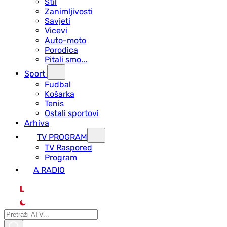
Stil
Zanimljivosti
Savjeti
Vicevi
Auto-moto
Porodica
Pitali smo...
Sport
Fudbal
Košarka
Tenis
Ostali sportovi
Arhiva
TV PROGRAM
ТV Raspored
Program
A RADIO
L