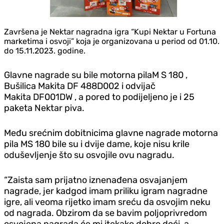
Završena je Nektar nagradna igra “Kupi Nektar u Fortuna
marketima i osvoji” koja je organizovana u period od 01.10.
do 15.11.2023. godine.
Glavne nagrade su bile motorna pila
M S 180
,
Bušilica Makita
DF 488D002
i odvijač
Makita
DF001DW
, a pored to podijeljeno je i 25
paketa Nektar piva.
Među srećnim dobitnicima glavne nagrade motorna
pila MS 180 bile su i dvije dame, koje nisu krile
oduševljenje što su osvojile ovu nagradu.
“Zaista sam prijatno iznenađena osvajanjem
nagrade, jer kadgod imam priliku igram nagradne
igre, ali veoma rijetko imam sreću da osvojim neku
od nagrada. Obzirom da se bavim poljoprivredom
osvojena nagrada će mi itekako dobro doći, a