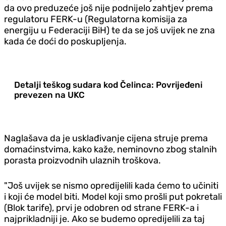
da ovo preduzeće još nije podnijelo zahtjev prema
regulatoru FERK-u (Regulatorna komisija za
energiju u Federaciji BiH) te da se još uvijek ne zna
kada će doći do poskupljenja.
Detalji teškog sudara kod Čelinca: Povrijeđeni
prevezen na UKC
Naglašava da je usklađivanje cijena struje prema
domaćinstvima, kako kaže, neminovno zbog stalnih
porasta proizvodnih ulaznih troškova.
"Još uvijek se nismo opredijelili kada ćemo to učiniti
i koji će model biti. Model koji smo prošli put pokretali
(Blok tarife), prvi je odobren od strane FERK-a i
najprikladniji je. Ako se budemo opredijelili za taj