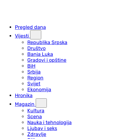
Pregled dana
Vijesti
Republika Srpska
Društvo
Banja Luka
Gradovi i opštine
BiH
Srbija
Region
Svijet
Ekonomija
Hronika
Magazin
Kultura
Scena
Nauka i tehnologija
Ljubav i seks
Zdravlje