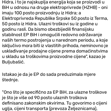
Hidra, i to je najskuplja energija koja se proizvodi u
BiH u odnosu na druge elektroprivrede (HZHB) - oni
imaju 100 posto proizvodnju iz Hidra; a
Elektroprivreda Republike Srpske 50 posto iz Terma,
50 posto iz Hidra. Ulazni troškovi su iz godine u
godinu rasli. Da bismo obezbijedili finansijsku
stabilnost EP BiH i omogućili redovno održavanje
naših termo postrojenja u narednom periodu, a koje
isključivo mora biti iz vlastitih prihoda, neminovno je
usklađivanje prodajne cijene prema domaćinstvima
u skladu sa troškovima proizvodne cijene", kazao je
Buljubašić.
Istakao je da je EP do sada preduzimala mjere
štednje.
"Ono što je specifično za EP BiH, za ulazne troškove
je što je više od 90 posto ulaznih troškova
definisano zakonskim okvirima. Tu govorimo o cijeni
uglja, cijeni transporta (prevoza Željeznicama),