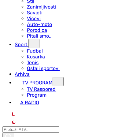
Stil
Zanimljivosti
Savjeti
Vicevi
Auto-moto
Porodica
Pitali smo...
Sport
Fudbal
Košarka
Tenis
Ostali sportovi
Arhiva
TV PROGRAM
ТV Raspored
Program
A RADIO
L