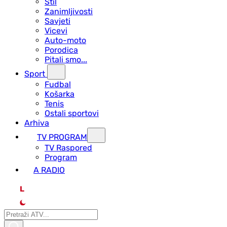
Stil
Zanimljivosti
Savjeti
Vicevi
Auto-moto
Porodica
Pitali smo...
Sport
Fudbal
Košarka
Tenis
Ostali sportovi
Arhiva
TV PROGRAM
ТV Raspored
Program
A RADIO
L