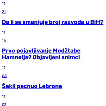
11
21
Da li se smanjuje broj razvoda u BiH?
11
16
Prvo pojavljivanje Modžtabe
Hamneija? Objavljeni snimci
11
08
Šakil pecnuo Lebrona
11
03