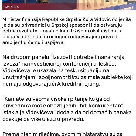
Ministar finansija Republike Srpske Zora Vidović ocijenila
je da su privrednici u Srpskoj sposobni i da ostvaruju
dobre rezultate u nestabilnim tržišnim okolnostima, a
uloga Vlade je da im omogući odgovarajući privredni
ambijent u čemu i uspijeva.
Na drugom panelu "Izazovi i potrebe finansiranja
izvoza" na investicionoj konferenciji u Tesliću,
Vidovićeva je ukazala na tešku situaciju na
unutrašnjem i spoljnom tržištu za male subjekte koji
nemaju odgovarajući A kreditni rejting.
"Kamate su veoma visoke i pitanje ko ga od
privrednika može obezbijediti i biti konkurentan",
istakla je Vidovićeva i dodala da od domaćih banaka
očekuje da više ulažu u privredu.
Prema njenim riječima, ovom ministarstvu su za