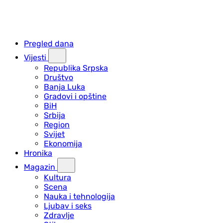
Pregled dana
Vijesti
Republika Srpska
Društvo
Banja Luka
Gradovi i opštine
BiH
Srbija
Region
Svijet
Ekonomija
Hronika
Magazin
Kultura
Scena
Nauka i tehnologija
Ljubav i seks
Zdravlje