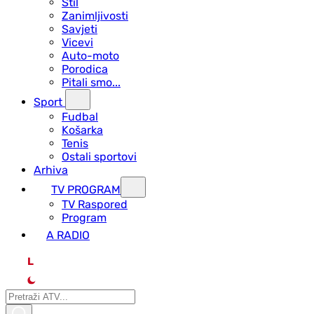
Stil
Zanimljivosti
Savjeti
Vicevi
Auto-moto
Porodica
Pitali smo...
Sport
Fudbal
Košarka
Tenis
Ostali sportovi
Arhiva
TV PROGRAM
ТV Raspored
Program
A RADIO
L