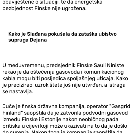
obaviještene o situaciji, te da energetska
bezbjednost Finske nije ugrožena.
Kako je Slađana pokušala da zataška ubistvo
supruga Dejana
U međuvremenu, predsjednik Finske Sauli Niniste
rekao je da oštećenja gasovoda i komunikacionog
kabla mogu biti posljedica spoljašnjeg uticaja. Kako
je precizirao, uzrok štete još nije utvrđen, a istraga
se nastavlja.
Juče je finska državna kompanija, operator "Gasgrid
Finland“ saopštila da je zatvorila podvodni gasovod
između Finske i Estonije nakon neobičnog pada
pritiska u cijevi koji može ukazivati na to da je došlo
do curenja. Nakon toga je kompanija saopštila da