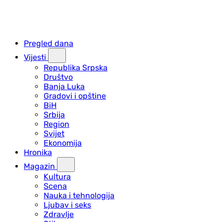
Pregled dana
Vijesti
Republika Srpska
Društvo
Banja Luka
Gradovi i opštine
BiH
Srbija
Region
Svijet
Ekonomija
Hronika
Magazin
Kultura
Scena
Nauka i tehnologija
Ljubav i seks
Zdravlje