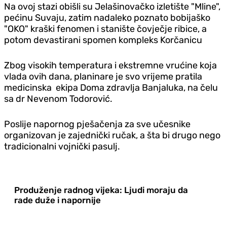
Na ovoj stazi obišli su Jelašinovačko izletište "Mline",
pećinu Suvaju, zatim nadaleko poznato bobijaško
"OKO" kraški fenomen i stanište čovječje ribice, a
potom devastirani spomen kompleks Korčanicu
Zbog visokih temperatura i ekstremne vrućine koja
vlada ovih dana, planinare je svo vrijeme pratila
medicinska ekipa Doma zdravlja Banjaluka, na čelu
sa dr Nevenom Todorović.
Poslije napornog pješačenja za sve učesnike
organizovan je zajednički ručak, a šta bi drugo nego
tradicionalni vojnički pasulj.
Produženje radnog vijeka: Ljudi moraju da
rade duže i napornije