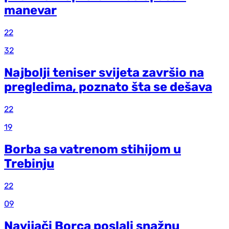
manevar
22
32
Najbolji teniser svijeta završio na
pregledima, poznato šta se dešava
22
19
Borba sa vatrenom stihijom u
Trebinju
22
09
Navijači Borca poslali snažnu