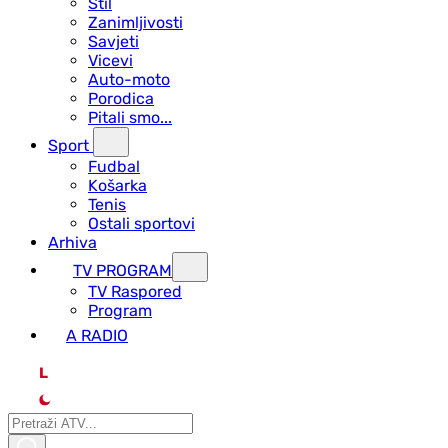
Stil
Zanimljivosti
Savjeti
Vicevi
Auto-moto
Porodica
Pitali smo...
Sport
Fudbal
Košarka
Tenis
Ostali sportovi
Arhiva
TV PROGRAM
ТV Raspored
Program
A RADIO
L