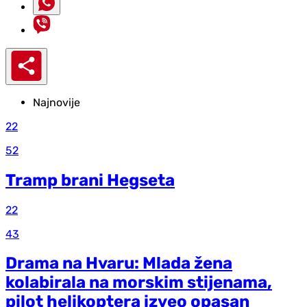
Najnovije
22
52
Tramp brani Hegseta
22
43
Drama na Hvaru: Mlada žena
kolabirala na morskim stijenama,
pilot helikoptera izveo opasan