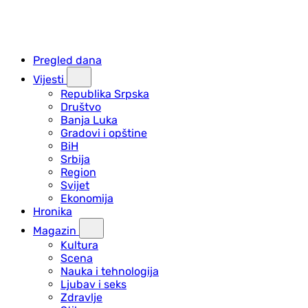
Pregled dana
Vijesti
Republika Srpska
Društvo
Banja Luka
Gradovi i opštine
BiH
Srbija
Region
Svijet
Ekonomija
Hronika
Magazin
Kultura
Scena
Nauka i tehnologija
Ljubav i seks
Zdravlje