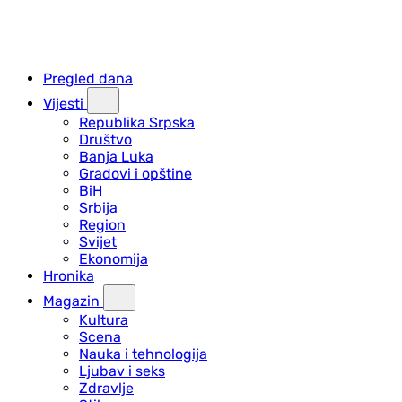
Pregled dana
Vijesti
Republika Srpska
Društvo
Banja Luka
Gradovi i opštine
BiH
Srbija
Region
Svijet
Ekonomija
Hronika
Magazin
Kultura
Scena
Nauka i tehnologija
Ljubav i seks
Zdravlje