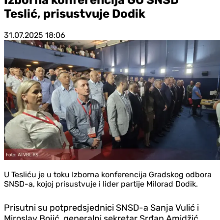
Teslić, prisustvuje Dodik
31.07.2025
18:06
U Tesliću je u toku Izborna konferencija Gradskog odbora
SNSD-a, kojoj prisustvuje i lider partije Milorad Dodik.
Prisutni su potpredsjednici SNSD-a Sanja Vulić i
Miroslav Bojić, generalni sekretar Srđan Amidžić,