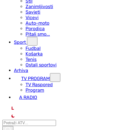
Stil
Zanimljivosti
Savjeti
Vicevi
Auto-moto
Porodica
Pitali smo...
Sport
Fudbal
Košarka
Tenis
Ostali sportovi
Arhiva
TV PROGRAM
ТV Raspored
Program
A RADIO
L