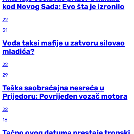
kod Novog Sada: Evo šta je izronilo
22
51
Vođa taksi mafije u zatvoru silovao
mladića?
22
29
Teška saobraćajna nesreća u
Prijedoru: Povrijeđen vozač motora
22
16
Tačno ovog datuma prestaje tropski