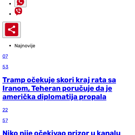
Najnovije
07
53
Tramp očekuje skori kraj rata sa
Iranom, Teheran poručuje da je
američka diplomatija propala
22
57
Niko nije očekivao prizor u kanalu