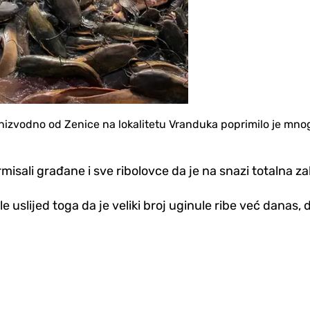
 nizvodno od Zenice na lokalitetu Vranduka poprimilo je mno
misali građane i sve ribolovce da je na snazi totalna za
ile uslijed toga da je veliki broj uginule ribe već dana