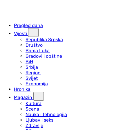
Pregled dana
Vijesti
Republika Srpska
Društvo
Banja Luka
Gradovi i opštine
BiH
Srbija
Region
Svijet
Ekonomija
Hronika
Magazin
Kultura
Scena
Nauka i tehnologija
Ljubav i seks
Zdravlje