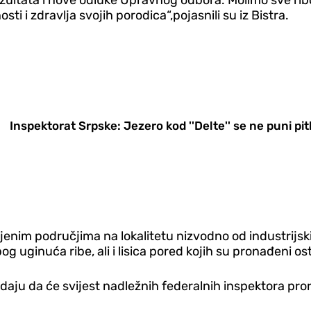
rezultata i nove odluke Upravnog odbora. Molimo sve ri
ti i zdravlja svojih porodica“,pojasnili su iz Bistra.
Inspektorat Srpske: Jezero kod ''Delte'' se ne puni pi
ljenim područjima na lokalitetu nizvodno od industrijski
g uginuća ribe, ali i lisica pored kojih su pronađeni ost
 nadaju da će svijest nadležnih federalnih inspektora pro