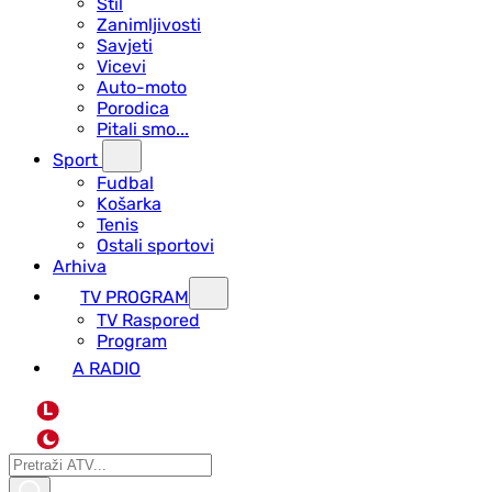
Stil
Zanimljivosti
Savjeti
Vicevi
Auto-moto
Porodica
Pitali smo...
Sport
Fudbal
Košarka
Tenis
Ostali sportovi
Arhiva
TV PROGRAM
ТV Raspored
Program
A RADIO
L