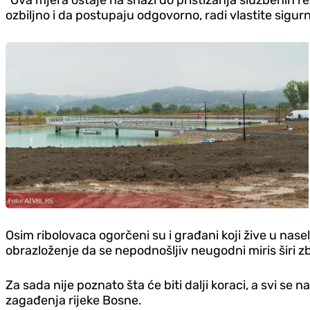
“Ova mjera ostaje na snazi do pristizanja službenih 
ozbiljno i da postupaju odgovorno, radi vlastite sigurnos
Osim ribolovaca ogorčeni su i građani koji žive u nase
obrazloženje da se nepodnošljiv neugodni miris širi zbo
Za sada nije poznato šta će biti dalji koraci, a svi se
zagađenja rijeke Bosne.