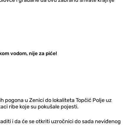
bolovce i građane da ovu zabranu shvate krajnje
tkom vodom, nije za piće!
h pogona u Zenici do lokaliteta Topčić Polje uz
aci ribe koje su pokušale pojesti.
raditi i da će se otkriti uzročnici do sada neviđenog