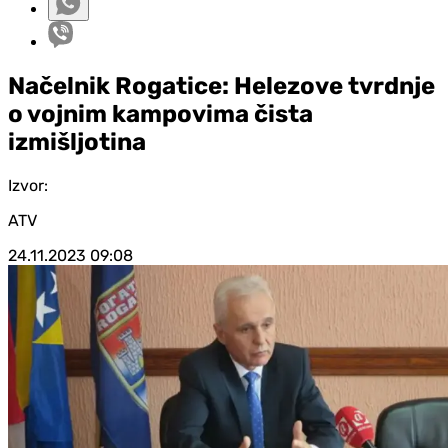
Načelnik Rogatice: Helezove tvrdnje
o vojnim kampovima čista
izmišljotina
Izvor:
ATV
24.11.2023
09:08