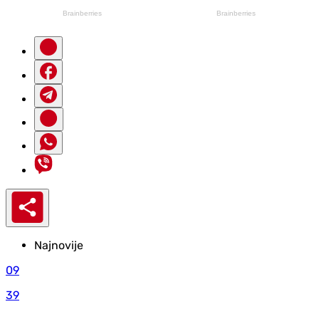
Najnovije
09
39