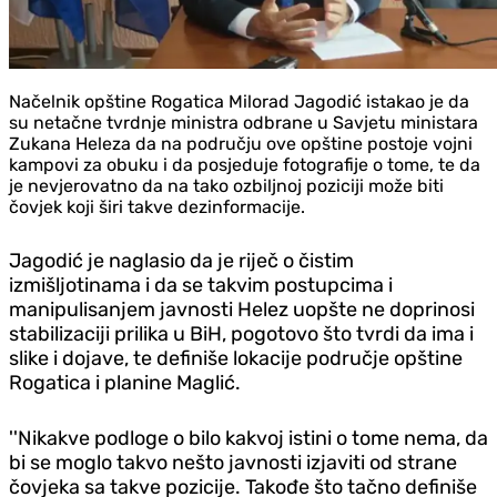
Načelnik opštine Rogatica Milorad Jagodić istakao je da
su netačne tvrdnje ministra odbrane u Savjetu ministara
Zukana Heleza da na području ove opštine postoje vojni
kampovi za obuku i da posjeduje fotografije o tome, te da
je nevjerovatno da na tako ozbiljnoj poziciji može biti
čovjek koji širi takve dezinformacije.
Jagodić je naglasio da je riječ o čistim
izmišljotinama i da se takvim postupcima i
manipulisanjem javnosti Helez uopšte ne doprinosi
stabilizaciji prilika u BiH, pogotovo što tvrdi da ima i
slike i dojave, te definiše lokacije područje opštine
Rogatica i planine Maglić.
''Nikakve podloge o bilo kakvoj istini o tome nema, da
bi se moglo takvo nešto javnosti izjaviti od strane
čovjeka sa takve pozicije. Takođe što tačno definiše