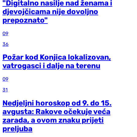
"Digitalno nasilje nad ženama i
djevojčicama nije dovoljno
prepoznato"
09
36
Požar kod Konjica lokalizovan,
vatrogasci i dalje na terenu
09
31
Nedjeljni horoskop od 9. do 15.
avgusta: Rakove očekuje veća
zarada, a ovom znaku prijeti
preljuba