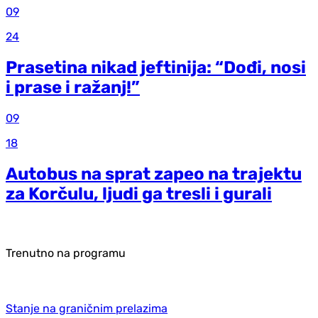
09
24
Prasetina nikad jeftinija: “Dođi, nosi
i prase i ražanj!”
09
18
Autobus na sprat zapeo na trajektu
za Korčulu, ljudi ga tresli i gurali
Trenutno na programu
Stanje na graničnim prelazima