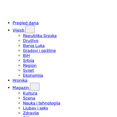
Pregled dana
Vijesti
Republika Srpska
Društvo
Banja Luka
Gradovi i opštine
BiH
Srbija
Region
Svijet
Ekonomija
Hronika
Magazin
Kultura
Scena
Nauka i tehnologija
Ljubav i seks
Zdravlje