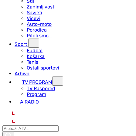
Stil
Zanimljivosti
Savjeti
Vicevi
Auto-moto
Porodica
Pitali smo...
Sport
Fudbal
Košarka
Tenis
Ostali sportovi
Arhiva
TV PROGRAM
ТV Raspored
Program
A RADIO
L