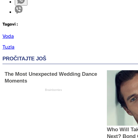
Tag
ovi
:
Voda
Tuzla