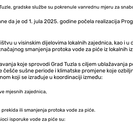
 Tuzle, gradske službe su pokrenule vanrednu mjeru za snab
đane da je od 1. jula 2025. godine počela realizacija P
u u visinskim dijelovima lokalnih zajednica, kao i u dr
načajnog smanjenja protoka vode za piće iz lokalnih iz
asavanja koje sprovodi Grad Tuzla s ciljem ublažavanja 
 češće sušne periode i klimatske promjene koje ozbil
anom koji se izrađuje u koordinaciji između:
ve mjesnih zajednica,
 prekida ili smanjenja protoka vode za piće.
šioci isporuke vode za piće su: