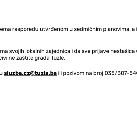
i prema rasporedu utvrđenom u sedmičnim planovima, a 
a svojih lokalnih zajednica i da sve prijave nestašica
 civilne zaštite grada Tuzle.
su
sluzba.cz@tuzla.ba
ili pozivom na broj 035/307-54