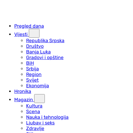
Pregled dana
Vijesti
Republika Srpska
Društvo
Banja Luka
Gradovi i opštine
BiH
Srbija
Region
Svijet
Ekonomija
Hronika
Magazin
Kultura
Scena
Nauka i tehnologija
Ljubav i seks
Zdravlje