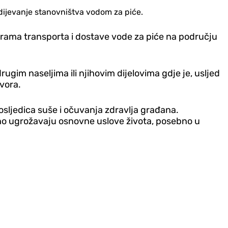
dijevanje stanovništva vodom za piće.
rograma transporta i dostave vode za piće na području
ugim naseljima ili njihovim dijelovima gdje je, usljed
vora.
posljedica suše i očuvanja zdravlja građana.
jno ugrožavaju osnovne uslove života, posebno u