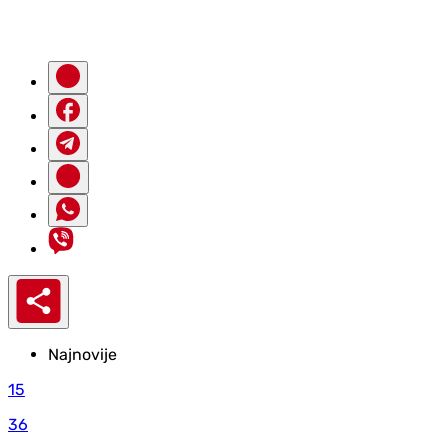
Najnovije
15
36