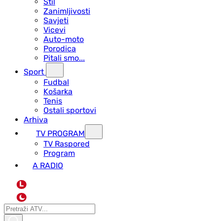
Stil
Zanimljivosti
Savjeti
Vicevi
Auto-moto
Porodica
Pitali smo...
Sport
Fudbal
Košarka
Tenis
Ostali sportovi
Arhiva
TV PROGRAM
ТV Raspored
Program
A RADIO
L