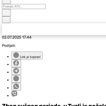
02.07.2025
17:44
Podijeli:
Link je kopiran!
Zbog sušnog perioda, u Tuzli je počel