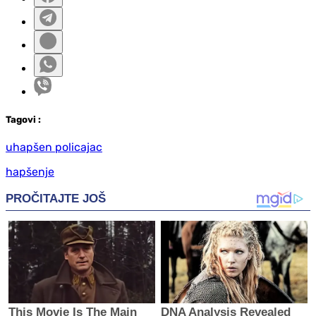
Tag
ovi
:
uhapšen policajac
hapšenje