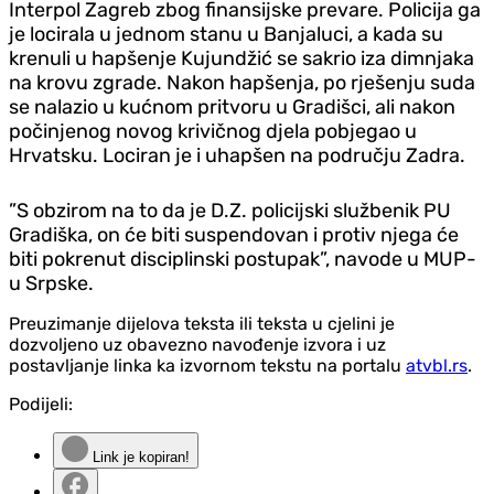
Interpol Zagreb zbog finansijske prevare. Policija ga
je locirala u jednom stanu u Banjaluci, a kada su
krenuli u hapšenje Kujundžić se sakrio iza dimnjaka
na krovu zgrade. Nakon hapšenja, po rješenju suda
se nalazio u kućnom pritvoru u Gradišci, ali nakon
počinjenog novog krivičnog djela pobjegao u
Hrvatsku. Lociran je i uhapšen na području Zadra.
”S obzirom na to da je D.Z. policijski službenik PU
Gradiška, on će biti suspendovan i protiv njega će
biti pokrenut disciplinski postupak”, navode u MUP-
u Srpske.
Preuzimanje dijelova teksta ili teksta u cjelini je
dozvoljeno uz obavezno navođenje izvora i uz
postavljanje linka ka izvornom tekstu na portalu
atvbl.rs
.
Podijeli:
Link je kopiran!