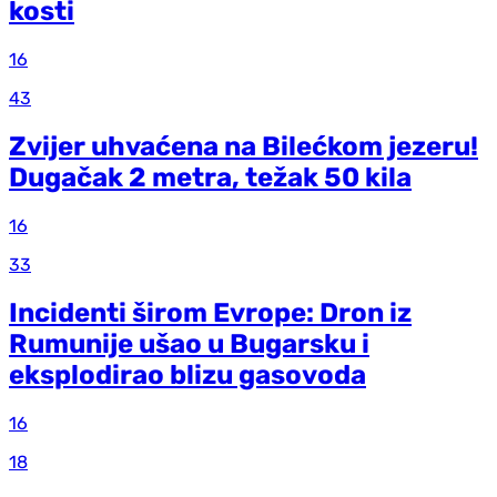
kosti
16
43
Zvijer uhvaćena na Bilećkom jezeru!
Dugačak 2 metra, težak 50 kila
16
33
Incidenti širom Evrope: Dron iz
Rumunije ušao u Bugarsku i
eksplodirao blizu gasovoda
16
18