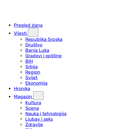
Pregled dana
Vijesti
Republika Srpska
Društvo
Banja Luka
Gradovi i opštine
BiH
Srbija
Region
Svijet
Ekonomija
Hronika
Magazin
Kultura
Scena
Nauka i tehnologija
Ljubav i seks
Zdravlje