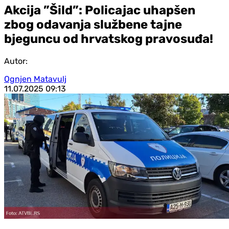
Akcija ”Šild”: Policajac uhapšen
zbog odavanja službene tajne
bjeguncu od hrvatskog pravosuđa!
Autor:
Ognjen Matavulj
11.07.2025
09:13