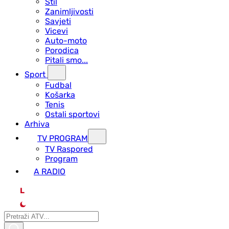
Stil
Zanimljivosti
Savjeti
Vicevi
Auto-moto
Porodica
Pitali smo...
Sport
Fudbal
Košarka
Tenis
Ostali sportovi
Arhiva
TV PROGRAM
ТV Raspored
Program
A RADIO
L