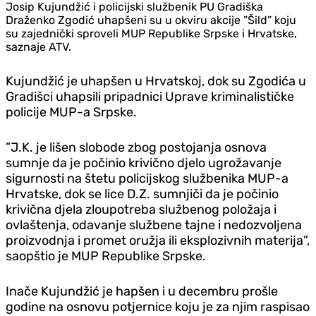
Josip Kujundžić i policijski službenik PU Gradiška
Draženko Zgodić uhapšeni su u okviru akcije ”Šild” koju
su zajednički sproveli MUP Republike Srpske i Hrvatske,
saznaje ATV.
Kujundžić je uhapšen u Hrvatskoj, dok su Zgodića u
Gradišci uhapsili pripadnici Uprave kriminalističke
policije MUP-a Srpske.
”J.K. je lišen slobode zbog postojanja osnova
sumnje da je počinio krivično djelo ugrožavanje
sigurnosti na štetu policijskog službenika MUP-a
Hrvatske, dok se lice D.Z. sumnjiči da je počinio
krivična djela zloupotreba službenog položaja i
ovlaštenja, odavanje službene tajne i nedozvoljena
proizvodnja i promet oružja ili eksplozivnih materija”,
saopštio je MUP Republike Srpske.
Inače Kujundžić je hapšen i u decembru prošle
godine na osnovu potjernice koju je za njim raspisao