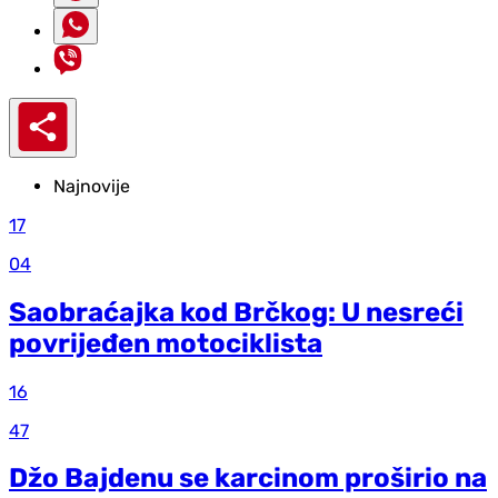
Najnovije
17
04
Saobraćajka kod Brčkog: U nesreći
povrijeđen motociklista
16
47
Džo Bajdenu se karcinom proširio na