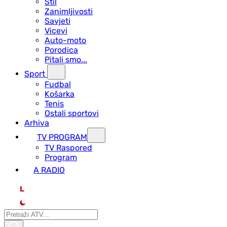
Stil
Zanimljivosti
Savjeti
Vicevi
Auto-moto
Porodica
Pitali smo...
Sport
Fudbal
Košarka
Tenis
Ostali sportovi
Arhiva
TV PROGRAM
ТV Raspored
Program
A RADIO
L