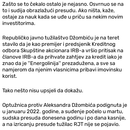
Zašto se to čekalo ostalo je nejasno. Osvrnuo se na
to i sudija obrazlažući presudu. Ako ništa, kaže,
ostaje za nauk kada se uđe u priču sa nekim novim
investitorima.
Republičko javno tužilaštvo Džombiću je na teret
stavilo da je kao premijer i predsjenik Kreditnog
odbora Skupštine akcionara IRB-a vršio pritisak na
članove IRB-a da prihvate zahtjev za kredit iako je
znao da je ''Energolinija'' prezadužena, a sve sa
namjerom da njenim vlasnicima pribavi imovinsku
korist.
Tako nešto nisu upsjeli da dokažu.
Optužnica protiv Aleksandra Džombića podignuta je
u januaru 2022. godine, a suđenje počelo u martu,
sudska presuda donesena godinu i po dana kasnije,
a na izricanju presude tužilac RJT nije se pojavio.