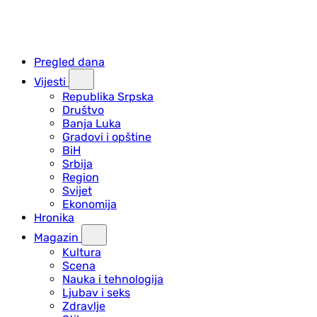
Pregled dana
Vijesti
Republika Srpska
Društvo
Banja Luka
Gradovi i opštine
BiH
Srbija
Region
Svijet
Ekonomija
Hronika
Magazin
Kultura
Scena
Nauka i tehnologija
Ljubav i seks
Zdravlje