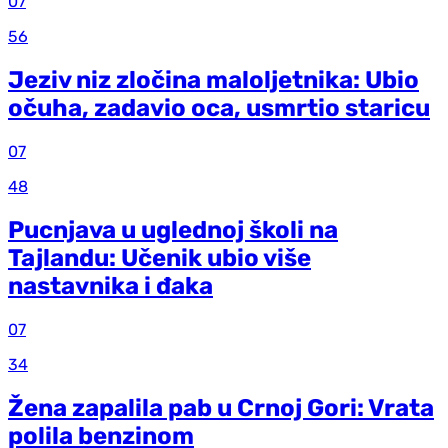
07
56
Jeziv niz zločina maloljetnika: Ubio
očuha, zadavio oca, usmrtio staricu
07
48
Pucnjava u uglednoj školi na
Tajlandu: Učenik ubio više
nastavnika i đaka
07
34
Žena zapalila pab u Crnoj Gori: Vrata
polila benzinom