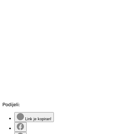
Podijeli:
Link je kopiran!