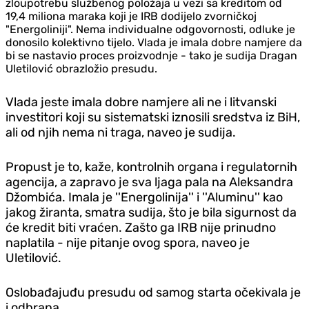
zloupotrebu službenog položaja u vezi sa kreditom od
19,4 miliona maraka koji je IRB dodijelo zvorničkoj
"Energoliniji". Nema individualne odgovornosti, odluke je
donosilo kolektivno tijelo. Vlada je imala dobre namjere da
bi se nastavio proces proizvodnje - tako je sudija Dragan
Uletilović obrazložio presudu.
Vlada jeste imala dobre namjere ali ne i litvanski
investitori koji su sistematski iznosili sredstva iz BiH,
ali od njih nema ni traga, naveo je sudija.
Propust je to, kaže, kontrolnih organa i regulatornih
agencija, a zapravo je sva ljaga pala na Aleksandra
Džombića. Imala je ''Energolinija'' i ''Aluminu'' kao
jakog žiranta, smatra sudija, što je bila sigurnost da
će kredit biti vraćen. Zašto ga IRB nije prinudno
naplatila - nije pitanje ovog spora, naveo je
Uletilović.
Oslobađajuđu presudu od samog starta očekivala je
i odbrana.