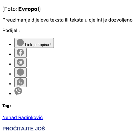
(Foto:
Evropol
)
Preuzimanje dijelova teksta ili teksta u cjelini je dozvolje
Podijeli:
Link je kopiran!
Tag
:
Nenad Radinković