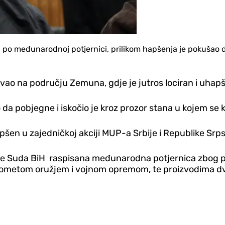
po međunarodnoj potjernici, prilikom hapšenja je pokušao da 
ao na području Zemuna, gdje je jutros lociran i uhap
 da pobjegne i iskočio je kroz prozor stana u kojem se k
pšen u zajedničkoj akciji MUP-a Srbije i Republike Srp
trane Suda BiH raspisana međunarodna potjernica zbog 
 prometom oružjem i vojnom opremom, te proizvodima dv