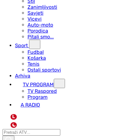
Stil
Zanimljivosti
Savjeti
Vicevi
Auto-moto
Porodica
Pitali smo...
Sport
Fudbal
Košarka
Tenis
Ostali sportovi
Arhiva
TV PROGRAM
ТV Raspored
Program
A RADIO
L