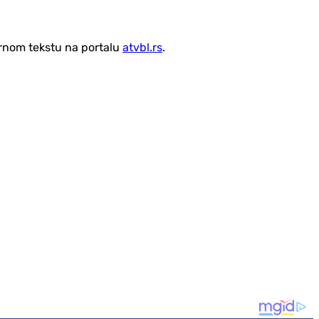
vornom tekstu na portalu
atvbl.rs
.