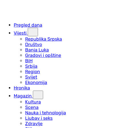
Pregled dana
Vijesti
Republika Srpska
Društvo
Banja Luka
Gradovi i opštine
BiH
Srbija
Region
Svijet
Ekonomija
Hronika
Magazin
Kultura
Scena
Nauka i tehnologija
Ljubav i seks
Zdravlje